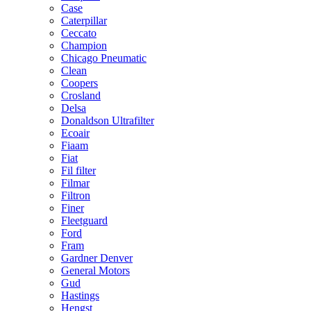
Case
Caterpillar
Ceccato
Champion
Chicago Pneumatic
Clean
Coopers
Crosland
Delsa
Donaldson Ultrafilter
Ecoair
Fiaam
Fiat
Fil filter
Filmar
Filtron
Finer
Fleetguard
Ford
Fram
Gardner Denver
General Motors
Gud
Hastings
Hengst