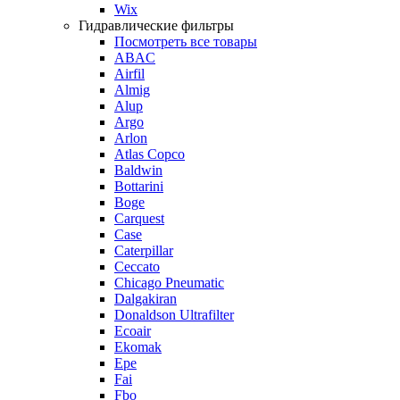
Wix
Гидравлические фильтры
Посмотреть все товары
ABAC
Airfil
Almig
Alup
Argo
Arlon
Atlas Copco
Baldwin
Bottarini
Boge
Carquest
Case
Caterpillar
Ceccato
Chicago Pneumatic
Dalgakiran
Donaldson Ultrafilter
Ecoair
Ekomak
Epe
Fai
Fbo