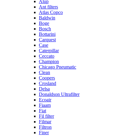
Alup
Ant filters
Atlas Copco
Baldwin
Boge
Bosch
Bottarini
Carquest
Case
Caterpillar
Ceccato
Champion
Chicago Pneumatic
Clean
Coopers
Crosland
Delsa
Donaldson Ultrafilter
Ecoair
Fiaam
Fiat
Fil filter
Filmar
Filtron
Finer