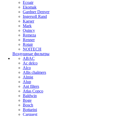
Ecoair
Ekomak
Gardner Denver
Ingersoll Rand
Kaeser
Mark
Quincy
Remeza
Renner
Rotair
NOITECH
Воздушные фильтры
ABAC
Ac delco
Alco
Allis chalmers
Almig
Alup
Ant filters
Atlas Copco
Baldwin
Boge
Bosch
Bottarini
Carquest