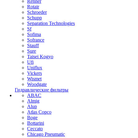
Renner
Rotair
Schroeder
Schupp
Separation Technologies
Sf
Sofima
Sofrance
Stauff
Sure
Taisei Kogyo
Ufi
Uniflux
Vickers
Wismet
Woodgate
Гидравлические фильтры
ABAC
Almig
Alup
Atlas Copco
Boge
Bottarini
Ceccato
Chicago Pneumatic