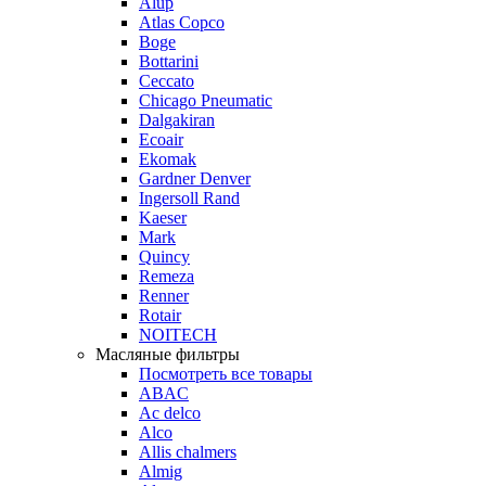
Alup
Atlas Copco
Boge
Bottarini
Ceccato
Chicago Pneumatic
Dalgakiran
Ecoair
Ekomak
Gardner Denver
Ingersoll Rand
Kaeser
Mark
Quincy
Remeza
Renner
Rotair
NOITECH
Масляные фильтры
Посмотреть все товары
ABAC
Ac delco
Alco
Allis chalmers
Almig