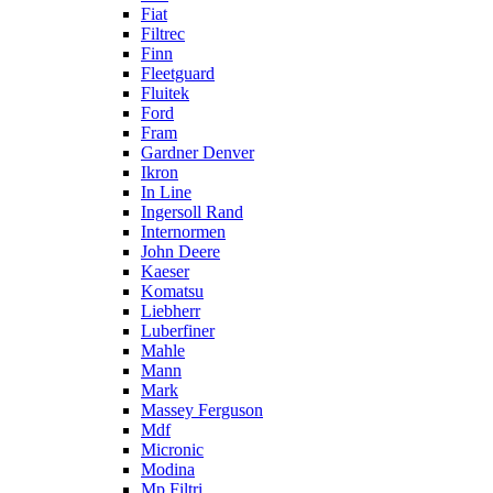
Fiat
Filtrec
Finn
Fleetguard
Fluitek
Ford
Fram
Gardner Denver
Ikron
In Line
Ingersoll Rand
Internormen
John Deere
Kaeser
Komatsu
Liebherr
Luberfiner
Mahle
Mann
Mark
Massey Ferguson
Mdf
Micronic
Modina
Mp Filtri