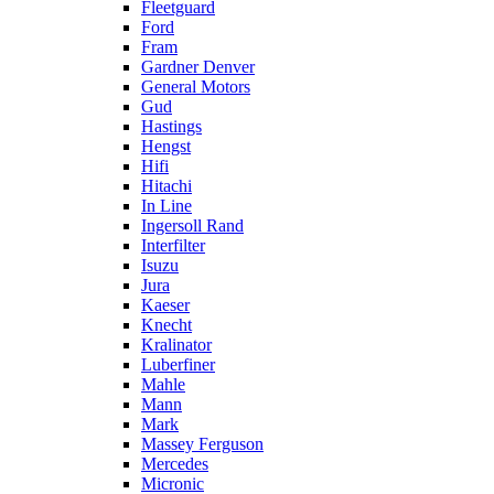
Fleetguard
Ford
Fram
Gardner Denver
General Motors
Gud
Hastings
Hengst
Hifi
Hitachi
In Line
Ingersoll Rand
Interfilter
Isuzu
Jura
Kaeser
Knecht
Kralinator
Luberfiner
Mahle
Mann
Mark
Massey Ferguson
Mercedes
Micronic