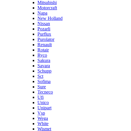
Mitsubishi
Motorcraft
Napa
New Holland
Nissan
Pozarli
Purflux
Purolator
Renault
Rotair
Ryco
Sakura
Savara
Schupp
Sct
Sofima
Sure
Tecneco
Ufi
Unico
Unipart
Vsp
Wega
White
Wismet