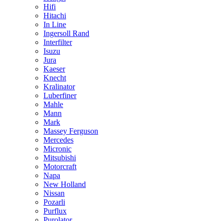
Hifi
Hitachi
In Line
Ingersoll Rand
Interfilter
Isuzu
Jura
Kaeser
Knecht
Kralinator
Luberfiner
Mahle
Mann
Mark
Massey Ferguson
Mercedes
Micronic
Mitsubishi
Motorcraft
Napa
New Holland
Nissan
Pozarli
Purflux
Purolator