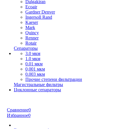
Dalgakiran
Ecoair
Gardner Denver
Ingersoll Rand
Kaeser
Mark
Quincy
Renner
Rotair
Сепараторы
3.0 мкм
1.0 мкм
0.01 мкм
0,001 мкм
0.003 мкм
Прочие степени фильтрации
Магистральные фильтры
Циклонные сепараторы
Сравнение
0
Избранное
0