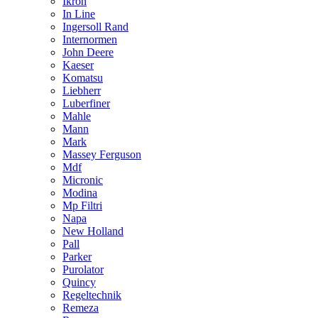
Ikron
In Line
Ingersoll Rand
Internormen
John Deere
Kaeser
Komatsu
Liebherr
Luberfiner
Mahle
Mann
Mark
Massey Ferguson
Mdf
Micronic
Modina
Mp Filtri
Napa
New Holland
Pall
Parker
Purolator
Quincy
Regeltechnik
Remeza