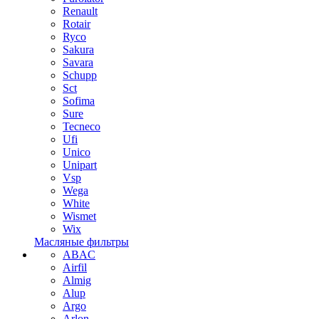
Renault
Rotair
Ryco
Sakura
Savara
Schupp
Sct
Sofima
Sure
Tecneco
Ufi
Unico
Unipart
Vsp
Wega
White
Wismet
Wix
Масляные фильтры
ABAC
Airfil
Almig
Alup
Argo
Arlon