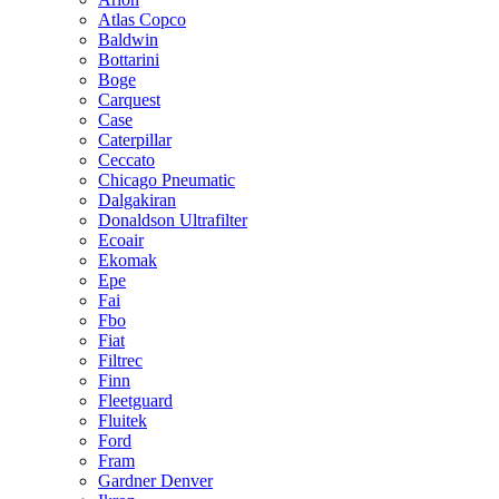
Atlas Copco
Baldwin
Bottarini
Boge
Carquest
Case
Caterpillar
Ceccato
Chicago Pneumatic
Dalgakiran
Donaldson Ultrafilter
Ecoair
Ekomak
Epe
Fai
Fbo
Fiat
Filtrec
Finn
Fleetguard
Fluitek
Ford
Fram
Gardner Denver