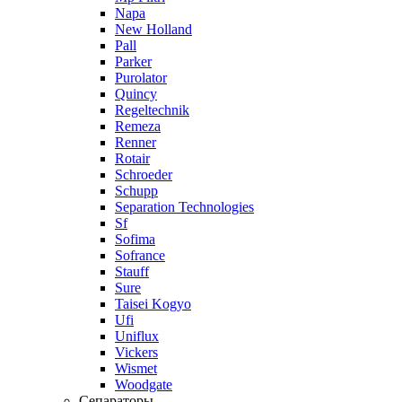
Napa
New Holland
Pall
Parker
Purolator
Quincy
Regeltechnik
Remeza
Renner
Rotair
Schroeder
Schupp
Separation Technologies
Sf
Sofima
Sofrance
Stauff
Sure
Taisei Kogyo
Ufi
Uniflux
Vickers
Wismet
Woodgate
Сепараторы