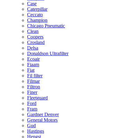
Case
Caterpillar
Ceccato
Champion
Chicago Pneumatic
Clean
Coopers
Crosland
Delsa
Donaldson Ultrafilter
Ecoair
Fiaam
Fiat
Fil filter
Filmar
Filtron
Finer
Fleetguard
Ford
Fram
Gardner Denver
General Motors
Gud
Hastings
Hengst