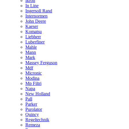
Ikron
In Line
Ingersoll Rand
Internormen
John Deere
Kaeser
Komatsu
Liebherr
Luberfiner
Mahle
Mann
Mark
Massey Ferguson
Mdf
Micronic
Modina
Mp Filtri
Napa
New Holland
Pall
Parker
Purolator
Quincy
Regeltechnik
Remeza