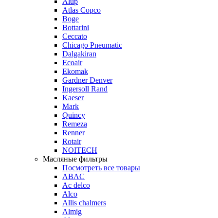
Alup
Atlas Copco
Boge
Bottarini
Ceccato
Chicago Pneumatic
Dalgakiran
Ecoair
Ekomak
Gardner Denver
Ingersoll Rand
Kaeser
Mark
Quincy
Remeza
Renner
Rotair
NOITECH
Масляные фильтры
Посмотреть все товары
ABAC
Ac delco
Alco
Allis chalmers
Almig