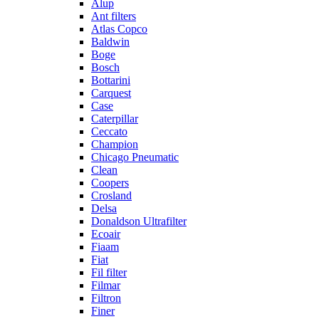
Alup
Ant filters
Atlas Copco
Baldwin
Boge
Bosch
Bottarini
Carquest
Case
Caterpillar
Ceccato
Champion
Chicago Pneumatic
Clean
Coopers
Crosland
Delsa
Donaldson Ultrafilter
Ecoair
Fiaam
Fiat
Fil filter
Filmar
Filtron
Finer