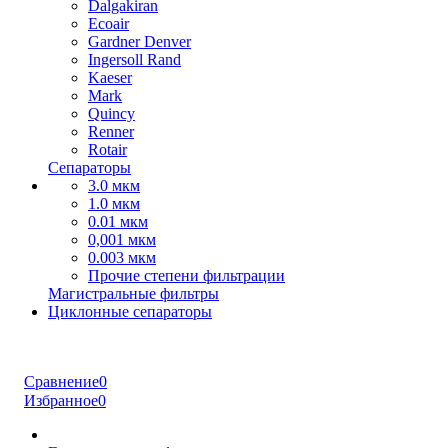
Dalgakiran
Ecoair
Gardner Denver
Ingersoll Rand
Kaeser
Mark
Quincy
Renner
Rotair
Сепараторы
3.0 мкм
1.0 мкм
0.01 мкм
0,001 мкм
0.003 мкм
Прочие степени фильтрации
Магистральные фильтры
Циклонные сепараторы
Сравнение
0
Избранное
0