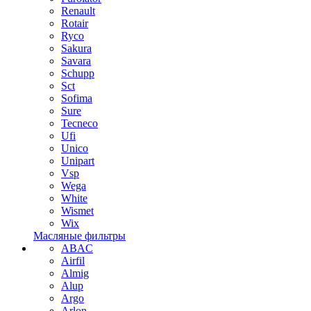
Renault
Rotair
Ryco
Sakura
Savara
Schupp
Sct
Sofima
Sure
Tecneco
Ufi
Unico
Unipart
Vsp
Wega
White
Wismet
Wix
Масляные фильтры
ABAC
Airfil
Almig
Alup
Argo
Arlon