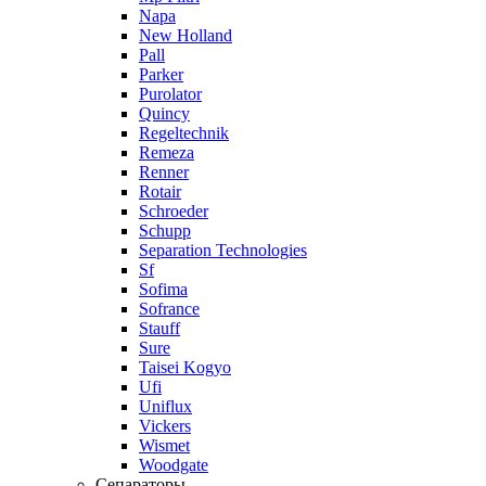
Napa
New Holland
Pall
Parker
Purolator
Quincy
Regeltechnik
Remeza
Renner
Rotair
Schroeder
Schupp
Separation Technologies
Sf
Sofima
Sofrance
Stauff
Sure
Taisei Kogyo
Ufi
Uniflux
Vickers
Wismet
Woodgate
Сепараторы