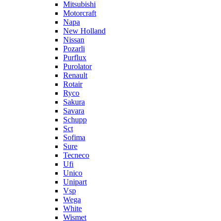
Mitsubishi
Motorcraft
Napa
New Holland
Nissan
Pozarli
Purflux
Purolator
Renault
Rotair
Ryco
Sakura
Savara
Schupp
Sct
Sofima
Sure
Tecneco
Ufi
Unico
Unipart
Vsp
Wega
White
Wismet