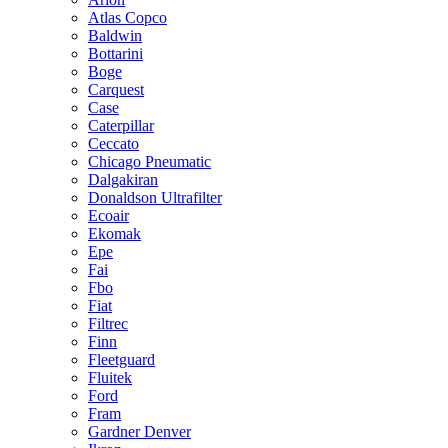
Atlas Copco
Baldwin
Bottarini
Boge
Carquest
Case
Caterpillar
Ceccato
Chicago Pneumatic
Dalgakiran
Donaldson Ultrafilter
Ecoair
Ekomak
Epe
Fai
Fbo
Fiat
Filtrec
Finn
Fleetguard
Fluitek
Ford
Fram
Gardner Denver