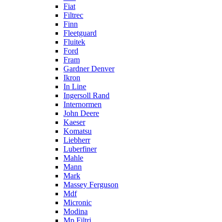
Fiat
Filtrec
Finn
Fleetguard
Fluitek
Ford
Fram
Gardner Denver
Ikron
In Line
Ingersoll Rand
Internormen
John Deere
Kaeser
Komatsu
Liebherr
Luberfiner
Mahle
Mann
Mark
Massey Ferguson
Mdf
Micronic
Modina
Mp Filtri