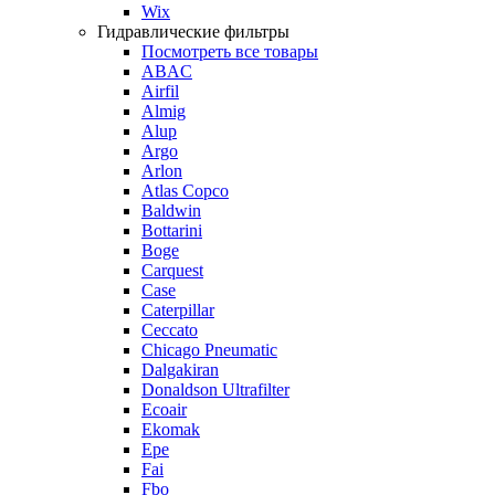
Wix
Гидравлические фильтры
Посмотреть все товары
ABAC
Airfil
Almig
Alup
Argo
Arlon
Atlas Copco
Baldwin
Bottarini
Boge
Carquest
Case
Caterpillar
Ceccato
Chicago Pneumatic
Dalgakiran
Donaldson Ultrafilter
Ecoair
Ekomak
Epe
Fai
Fbo