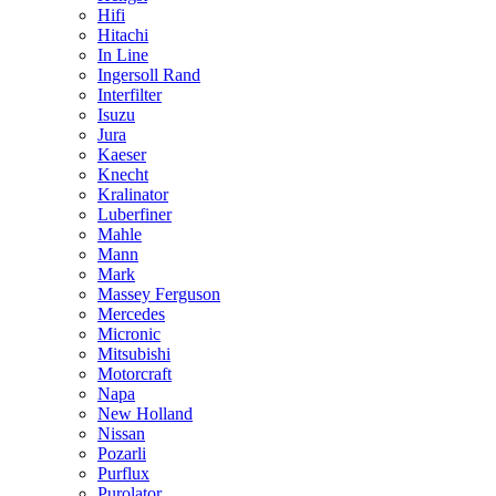
Hifi
Hitachi
In Line
Ingersoll Rand
Interfilter
Isuzu
Jura
Kaeser
Knecht
Kralinator
Luberfiner
Mahle
Mann
Mark
Massey Ferguson
Mercedes
Micronic
Mitsubishi
Motorcraft
Napa
New Holland
Nissan
Pozarli
Purflux
Purolator