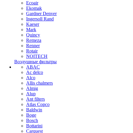
Ecoair
Ekomak
Gardner Denver
Ingersoll Rand
Kaeser
Mark
Quincy
Remeza
Renner
Rotair
NOITECH
Воздушные фильтры
ABAC
Ac delco
Alco
Allis chalmers
Almig
Alup
Ant filters
Atlas Copco
Baldwin
Boge
Bosch
Bottarini
Carquest