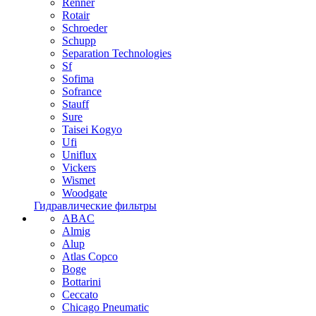
Renner
Rotair
Schroeder
Schupp
Separation Technologies
Sf
Sofima
Sofrance
Stauff
Sure
Taisei Kogyo
Ufi
Uniflux
Vickers
Wismet
Woodgate
Гидравлические фильтры
ABAC
Almig
Alup
Atlas Copco
Boge
Bottarini
Ceccato
Chicago Pneumatic