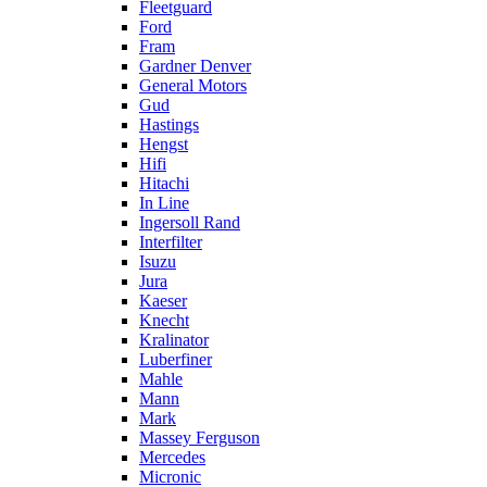
Fleetguard
Ford
Fram
Gardner Denver
General Motors
Gud
Hastings
Hengst
Hifi
Hitachi
In Line
Ingersoll Rand
Interfilter
Isuzu
Jura
Kaeser
Knecht
Kralinator
Luberfiner
Mahle
Mann
Mark
Massey Ferguson
Mercedes
Micronic