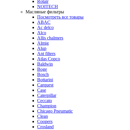
Rotair
NOITECH
Масляные фильтры
Посмотреть все товары
ABAC
Ac delco
Alco
Allis chalmers
Almig
Alup
Ant filters
Atlas Copco
Baldwin
Boge
Bosch
Bottarini
Carquest
Case
Caterpillar
Ceccato
Champion
Chicago Pneumatic
Clean
Coopers
Crosland