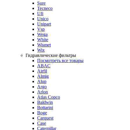
Sure
Tecneco
Ufi
Unico
Unipart
Vsp
Wega
White
Wismet
Wix
Гидравлические фильтры
Посмотреть все товары
ABAC
Airfil
Almig
Alup
Argo
Arlon
Atlas Copco
Baldwin
Bottarini
Boge
Carquest
Case
Caterpillar