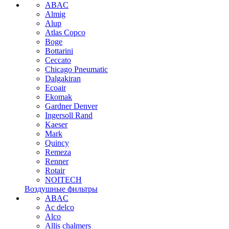
ABAC
Almig
Alup
Atlas Copco
Boge
Bottarini
Ceccato
Chicago Pneumatic
Dalgakiran
Ecoair
Ekomak
Gardner Denver
Ingersoll Rand
Kaeser
Mark
Quincy
Remeza
Renner
Rotair
NOITECH
Воздушные фильтры
ABAC
Ac delco
Alco
Allis chalmers