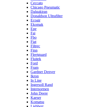
Ceccato
Chicago Pneumatic
Dalgakiran
Donaldson Ultrafilter
Ecoair
Ekomak
Epe
Fai
Fbo
Fiat
Filtrec
Finn
Fleetguard
Fluitek
Ford
Fram
Gardner Denver
Ikron
In Line
Ingersoll Rand
Internormen
John Deere
Kaeser
Komatsu
Liebherr