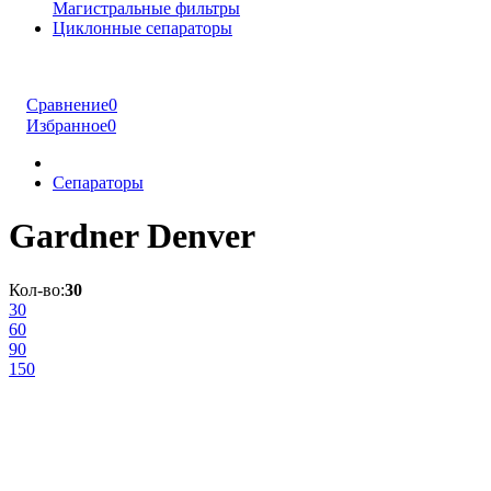
Магистральные фильтры
Циклонные сепараторы
Сравнение
0
Избранное
0
Сепараторы
Gardner Denver
Кол-во:
30
30
60
90
150