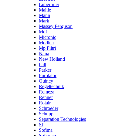
Luberfiner
Mahle
Mann
Mark
Massey Ferguson
Mdf
Micronic
Modina
Mp Filtri
Napa
New Holland
Pall
Parker
Purolator
Quincy
Regeltechnik
Remeza
Renner
Rotair
Schroeder
Schupp
Separation Technologies
Sf
Sofima
Sofrance