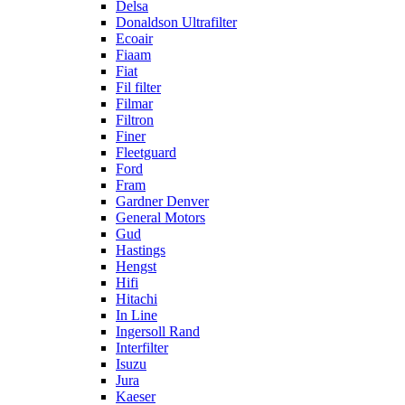
Delsa
Donaldson Ultrafilter
Ecoair
Fiaam
Fiat
Fil filter
Filmar
Filtron
Finer
Fleetguard
Ford
Fram
Gardner Denver
General Motors
Gud
Hastings
Hengst
Hifi
Hitachi
In Line
Ingersoll Rand
Interfilter
Isuzu
Jura
Kaeser