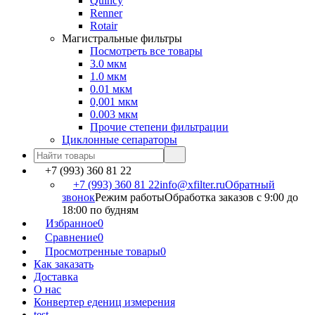
Quincy
Renner
Rotair
Магистральные фильтры
Посмотреть все товары
3.0 мкм
1.0 мкм
0.01 мкм
0,001 мкм
0.003 мкм
Прочие степени фильтрации
Циклонные сепараторы
+7 (993) 360 81 22
+7 (993) 360 81 22
info@xfilter.ru
Обратный
звонок
Режим работы
Обработка заказов с 9:00 до
18:00 по будням
Избранное
0
Сравнение
0
Просмотренные товары
0
Как заказать
Доставка
О нас
Конвертер едениц измерения
test