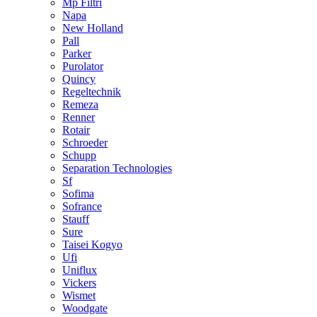
Mp Filtri
Napa
New Holland
Pall
Parker
Purolator
Quincy
Regeltechnik
Remeza
Renner
Rotair
Schroeder
Schupp
Separation Technologies
Sf
Sofima
Sofrance
Stauff
Sure
Taisei Kogyo
Ufi
Uniflux
Vickers
Wismet
Woodgate