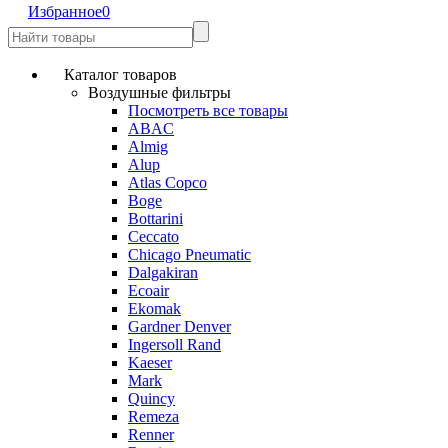
Избранное
0
Каталог товаров
Воздушные фильтры
Посмотреть все товары
ABAC
Almig
Alup
Atlas Copco
Boge
Bottarini
Ceccato
Chicago Pneumatic
Dalgakiran
Ecoair
Ekomak
Gardner Denver
Ingersoll Rand
Kaeser
Mark
Quincy
Remeza
Renner