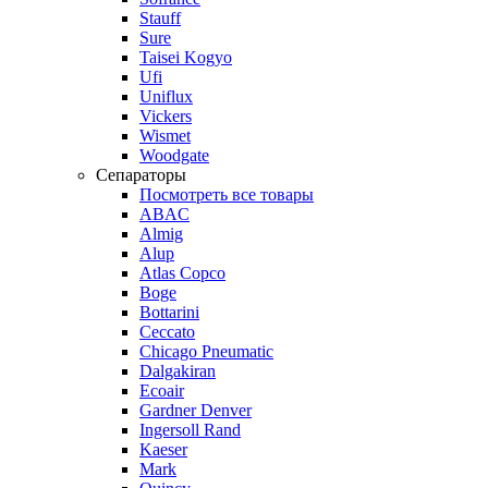
Stauff
Sure
Taisei Kogyo
Ufi
Uniflux
Vickers
Wismet
Woodgate
Сепараторы
Посмотреть все товары
ABAC
Almig
Alup
Atlas Copco
Boge
Bottarini
Ceccato
Chicago Pneumatic
Dalgakiran
Ecoair
Gardner Denver
Ingersoll Rand
Kaeser
Mark