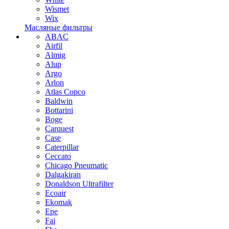
Wismet
Wix
Масляные фильтры
ABAC
Airfil
Almig
Alup
Argo
Arlon
Atlas Copco
Baldwin
Bottarini
Boge
Carquest
Case
Caterpillar
Ceccato
Chicago Pneumatic
Dalgakiran
Donaldson Ultrafilter
Ecoair
Ekomak
Epe
Fai