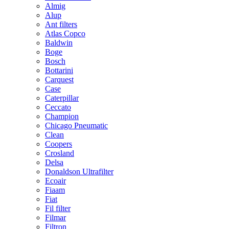
Almig
Alup
Ant filters
Atlas Copco
Baldwin
Boge
Bosch
Bottarini
Carquest
Case
Caterpillar
Ceccato
Champion
Chicago Pneumatic
Clean
Coopers
Crosland
Delsa
Donaldson Ultrafilter
Ecoair
Fiaam
Fiat
Fil filter
Filmar
Filtron