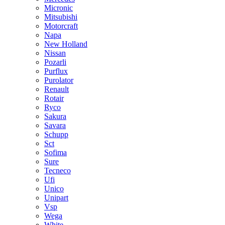
Micronic
Mitsubishi
Motorcraft
Napa
New Holland
Nissan
Pozarli
Purflux
Purolator
Renault
Rotair
Ryco
Sakura
Savara
Schupp
Sct
Sofima
Sure
Tecneco
Ufi
Unico
Unipart
Vsp
Wega
White