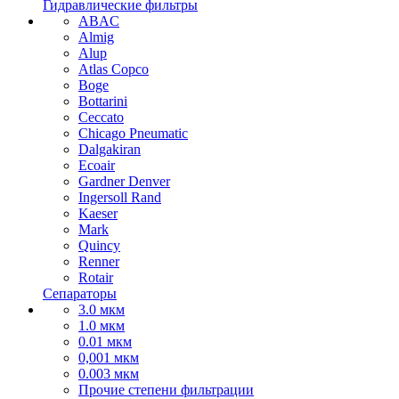
Гидравлические фильтры
ABAC
Almig
Alup
Atlas Copco
Boge
Bottarini
Ceccato
Chicago Pneumatic
Dalgakiran
Ecoair
Gardner Denver
Ingersoll Rand
Kaeser
Mark
Quincy
Renner
Rotair
Сепараторы
3.0 мкм
1.0 мкм
0.01 мкм
0,001 мкм
0.003 мкм
Прочие степени фильтрации