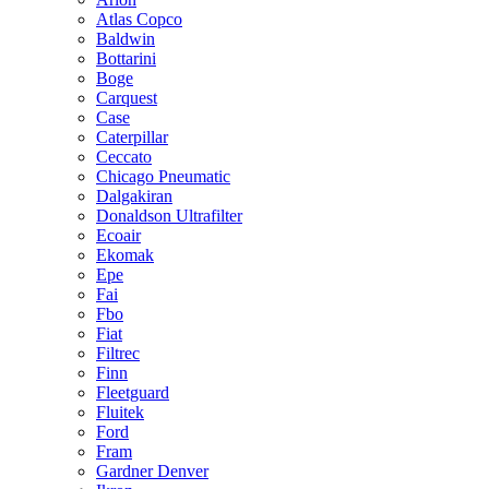
Atlas Copco
Baldwin
Bottarini
Boge
Carquest
Case
Caterpillar
Ceccato
Chicago Pneumatic
Dalgakiran
Donaldson Ultrafilter
Ecoair
Ekomak
Epe
Fai
Fbo
Fiat
Filtrec
Finn
Fleetguard
Fluitek
Ford
Fram
Gardner Denver