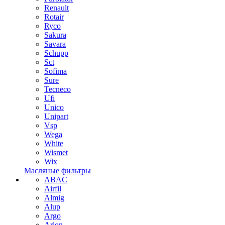
Renault
Rotair
Ryco
Sakura
Savara
Schupp
Sct
Sofima
Sure
Tecneco
Ufi
Unico
Unipart
Vsp
Wega
White
Wismet
Wix
Масляные фильтры
ABAC
Airfil
Almig
Alup
Argo
Arlon