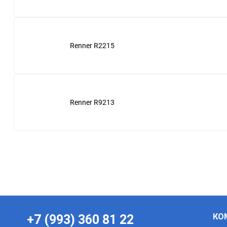
Ingersoll Rand
Carquest
Kaeser
Case
Renner R2215
Mark
Caterpillar
Quincy
Ceccato
Renner R9213
Remeza
Champion
Renner
Chicago Pneumatic
Rotair
Clean
NOITECH
Coopers
Crosland
КО
+7 (993) 360 81 22