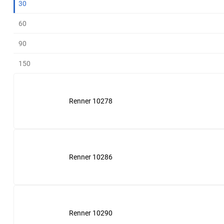
30
Atlas Copco
Allis chalmers
60
90
Boge
Almig
150
Bottarini
Alup
Ceccato
Ant filters
Renner 10278
Chicago Pneumatic
Atlas Copco
Dalgakiran
Baldwin
Renner 10286
Ecoair
Boge
Ekomak
Bosch
Renner 10290
Gardner Denver
Bottarini