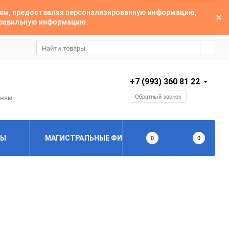
лям, предоставляя персонализированную информацию,
 правильную информацию.
+7 (993) 360 81 22
Обратный звонок
дням
РЫ
МАГИСТРАЛЬНЫЕ ФИЛЬТРЫ
0
ЦИКЛОННЫ
0
3.0 мкм
1.0 мкм
0.01 мкм