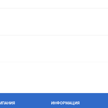
Caterpillar
Kaeser
Ceccato
Mark
Chicago Pneumatic
Quincy
Dalgakiran
Renner
Donaldson Ultrafilter
Rotair
Ecoair
Ekomak
Epe
Fai
МПАНИЯ
ИНФОРМАЦИЯ