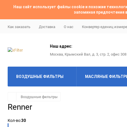
Наш сайт использует файлы cookie и похожие техноло
запоминая предпочтения в
Как заказать
Доставка
О нас
Конвертер едениц измер
Наш адрес:
Москва, Крымский Вал, д. 3, стр. 2, офис 308
ВОЗДУШНЫЕ ФИЛЬТРЫ
МАСЛЯНЫЕ ФИЛЬТР
ABAC
ABAC
Воздушные фильтры
Renner
Almig
Ac delco
Кол-во:
30
Alup
Alco