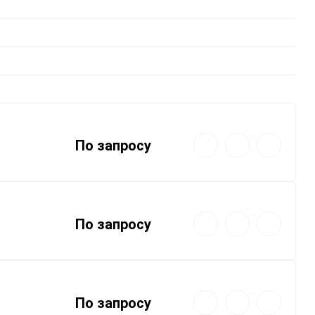
0,001 мкм
0.003 мкм
Прочие степени фильтрации
Быстрый
Добавить
Добавить
По запросу
просмотр
в
к
избранное
сравнению
Быстрый
Добавить
Добавить
По запросу
просмотр
в
к
избранное
сравнению
Быстрый
Добавить
Добавить
По запросу
просмотр
в
к