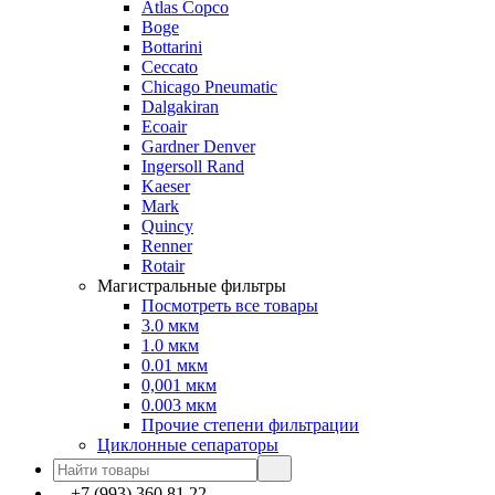
Atlas Copco
Boge
Bottarini
Ceccato
Chicago Pneumatic
Dalgakiran
Ecoair
Gardner Denver
Ingersoll Rand
Kaeser
Mark
Quincy
Renner
Rotair
Магистральные фильтры
Посмотреть все товары
3.0 мкм
1.0 мкм
0.01 мкм
0,001 мкм
0.003 мкм
Прочие степени фильтрации
Циклонные сепараторы
+7 (993) 360 81 22