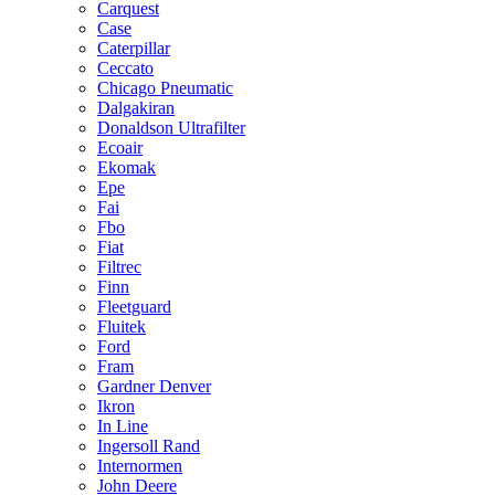
Carquest
Case
Caterpillar
Ceccato
Chicago Pneumatic
Dalgakiran
Donaldson Ultrafilter
Ecoair
Ekomak
Epe
Fai
Fbo
Fiat
Filtrec
Finn
Fleetguard
Fluitek
Ford
Fram
Gardner Denver
Ikron
In Line
Ingersoll Rand
Internormen
John Deere