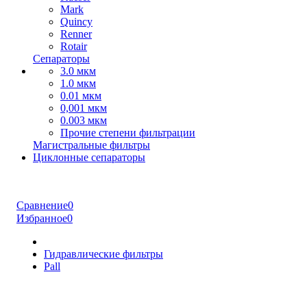
Mark
Quincy
Renner
Rotair
Сепараторы
3.0 мкм
1.0 мкм
0.01 мкм
0,001 мкм
0.003 мкм
Прочие степени фильтрации
Магистральные фильтры
Циклонные сепараторы
Сравнение
0
Избранное
0
Гидравлические фильтры
Pall