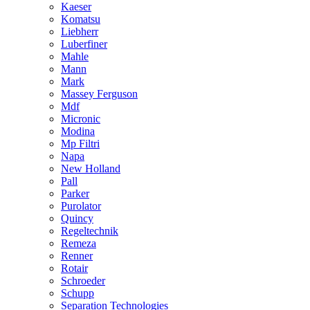
Kaeser
Komatsu
Liebherr
Luberfiner
Mahle
Mann
Mark
Massey Ferguson
Mdf
Micronic
Modina
Mp Filtri
Napa
New Holland
Pall
Parker
Purolator
Quincy
Regeltechnik
Remeza
Renner
Rotair
Schroeder
Schupp
Separation Technologies