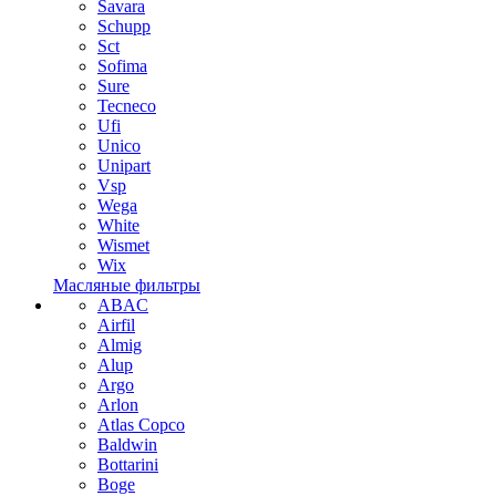
Savara
Schupp
Sct
Sofima
Sure
Tecneco
Ufi
Unico
Unipart
Vsp
Wega
White
Wismet
Wix
Масляные фильтры
ABAC
Airfil
Almig
Alup
Argo
Arlon
Atlas Copco
Baldwin
Bottarini
Boge