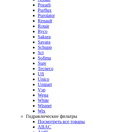
Pozarli
Purflux
Purolator
Renault
Rotair
Ryco
Sakura
Savara
Schupp
Sct
Sofima
Sure
Tecneco
Ufi
Unico
Unipart
Vsp
Wega
White
Wismet
Wix
Гидравлические фильтры
Посмотреть все товары
ABAC