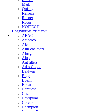
Mark
Quincy
Remeza
Renner
Rotair
NOITECH
Воздушные фильтры
ABAC
Ac delco
Alco
Allis chalmers
Almig
Alup
Ant filters
Atlas Copco
Baldwin
Boge
Bosch
Bottarini
Carquest
Case
Caterpillar
Ceccato
Champion