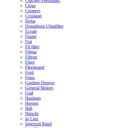
Chicago Pneumatic
Clean
Coopers
Crosland
Delsa
Donaldson Ultrafilter
Ecoair
Fiaam
Fiat
Fil filter
Filmar
Filtron
Finer
Fleetguard
Ford
Fram
Gardner Denver
General Motors
Gud
Hastings
Hengst
Hifi
Hitachi
In Line
Ingersoll Rand