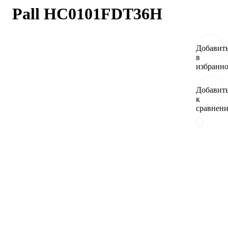
Pall HC0101FDT36H
Добавит
в
избранн
Добавит
к
сравнен