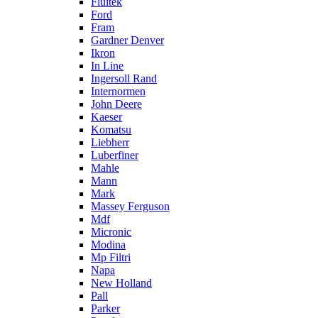
Fluitek
Ford
Fram
Gardner Denver
Ikron
In Line
Ingersoll Rand
Internormen
John Deere
Kaeser
Komatsu
Liebherr
Luberfiner
Mahle
Mann
Mark
Massey Ferguson
Mdf
Micronic
Modina
Mp Filtri
Napa
New Holland
Pall
Parker