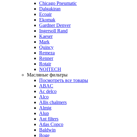
Chicago Pneumatic
Dalgakiran
Ecoair
Ekomak
Gardner Denver
Ingersoll Rand
Kaeser
Mark
Quincy
Remeza
Renner
Rotair
NOITECH
Масляные фильтры
Посмотреть все товары
ABAC
Ac delco
Alco
Allis chalmers
Almig
Alup
Ant filters
Atlas Copco
Baldwin
Boge