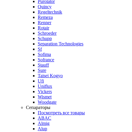
Purolator
Quincy
Regeltechnik
Remeza
Renner
Rotair
Schroeder
Schupp
Separation Technologies
Sf
Sofima
Sofrance
Stauff
Sure
Taisei Kogyo
Ufi
Uniflux
Vickers
Wismet
Woodgate
Сепараторы
Посмотреть все товары
ABAC
Almig
Alup