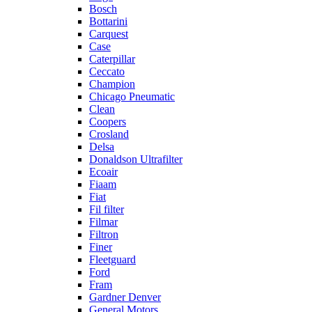
Bosch
Bottarini
Carquest
Case
Caterpillar
Ceccato
Champion
Chicago Pneumatic
Clean
Coopers
Crosland
Delsa
Donaldson Ultrafilter
Ecoair
Fiaam
Fiat
Fil filter
Filmar
Filtron
Finer
Fleetguard
Ford
Fram
Gardner Denver
General Motors