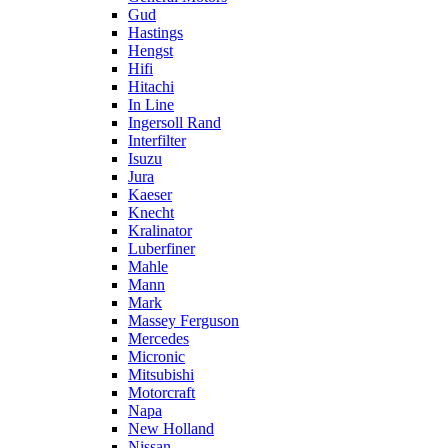
Gud
Hastings
Hengst
Hifi
Hitachi
In Line
Ingersoll Rand
Interfilter
Isuzu
Jura
Kaeser
Knecht
Kralinator
Luberfiner
Mahle
Mann
Mark
Massey Ferguson
Mercedes
Micronic
Mitsubishi
Motorcraft
Napa
New Holland
Nissan