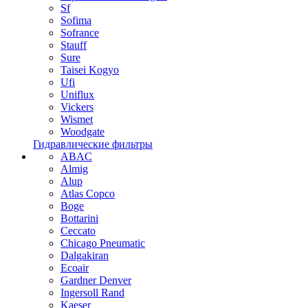
Sf
Sofima
Sofrance
Stauff
Sure
Taisei Kogyo
Ufi
Uniflux
Vickers
Wismet
Woodgate
Гидравлические фильтры
ABAC
Almig
Alup
Atlas Copco
Boge
Bottarini
Ceccato
Chicago Pneumatic
Dalgakiran
Ecoair
Gardner Denver
Ingersoll Rand
Kaeser