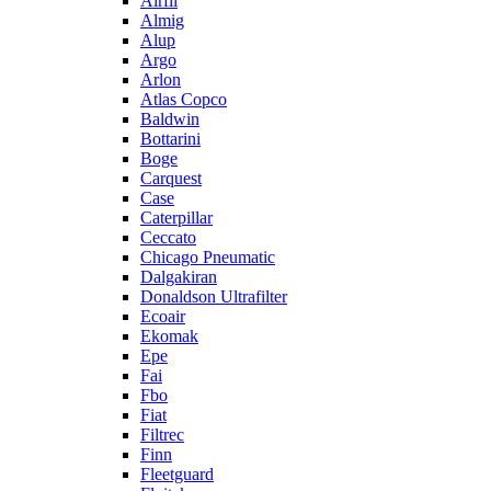
Airfil
Almig
Alup
Argo
Arlon
Atlas Copco
Baldwin
Bottarini
Boge
Carquest
Case
Caterpillar
Ceccato
Chicago Pneumatic
Dalgakiran
Donaldson Ultrafilter
Ecoair
Ekomak
Epe
Fai
Fbo
Fiat
Filtrec
Finn
Fleetguard