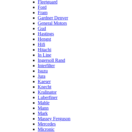
Fleetguard
Ford
Fram
Gardner Denver
General Motors
Gud
Hastings
Hengst
Hifi
Hitachi
In Line
Ingersoll Rand
Interfilter
Isuzu
Jura
Kaeser
Knecht
Kralinator
Luberfiner
Mahle
Mann
Mark
Massey Ferguson
Mercedes
Micronic