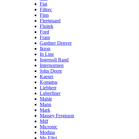
Fiat
Filtrec
Finn
Fleetguard
Fluitek
Ford
Fram
Gardner Denver
Ikron
In Line
Ingersoll Rand
Internormen
John Deere
Kaeser
Komatsu
Liebherr
Luberfiner
Mahle
Mann
Mark
Massey Ferguson
Mdf
Micronic
Modina
Mp Filtri