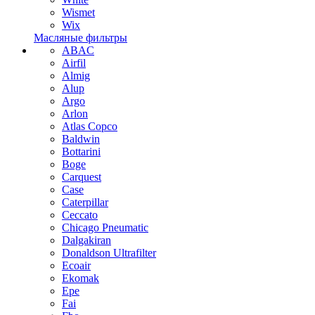
Wismet
Wix
Масляные фильтры
ABAC
Airfil
Almig
Alup
Argo
Arlon
Atlas Copco
Baldwin
Bottarini
Boge
Carquest
Case
Caterpillar
Ceccato
Chicago Pneumatic
Dalgakiran
Donaldson Ultrafilter
Ecoair
Ekomak
Epe
Fai