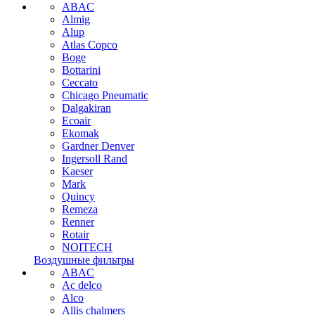
ABAC
Almig
Alup
Atlas Copco
Boge
Bottarini
Ceccato
Chicago Pneumatic
Dalgakiran
Ecoair
Ekomak
Gardner Denver
Ingersoll Rand
Kaeser
Mark
Quincy
Remeza
Renner
Rotair
NOITECH
Воздушные фильтры
ABAC
Ac delco
Alco
Allis chalmers