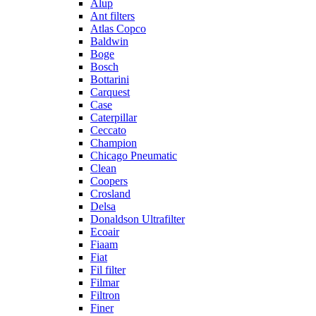
Alup
Ant filters
Atlas Copco
Baldwin
Boge
Bosch
Bottarini
Carquest
Case
Caterpillar
Ceccato
Champion
Chicago Pneumatic
Clean
Coopers
Crosland
Delsa
Donaldson Ultrafilter
Ecoair
Fiaam
Fiat
Fil filter
Filmar
Filtron
Finer