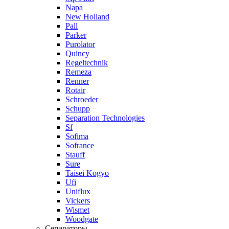
Napa
New Holland
Pall
Parker
Purolator
Quincy
Regeltechnik
Remeza
Renner
Rotair
Schroeder
Schupp
Separation Technologies
Sf
Sofima
Sofrance
Stauff
Sure
Taisei Kogyo
Ufi
Uniflux
Vickers
Wismet
Woodgate
Сепараторы