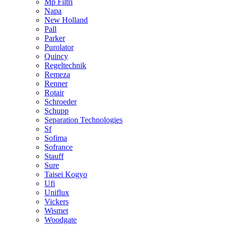
Mp Filtri
Napa
New Holland
Pall
Parker
Purolator
Quincy
Regeltechnik
Remeza
Renner
Rotair
Schroeder
Schupp
Separation Technologies
Sf
Sofima
Sofrance
Stauff
Sure
Taisei Kogyo
Ufi
Uniflux
Vickers
Wismet
Woodgate