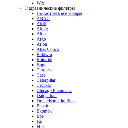
Wix
Гидравлические фильтры
Посмотреть все товары
ABAC
Airfil
Almig
Alup
Argo
Arlon
Atlas Copco
Baldwin
Bottarini
Boge
Carquest
Case
Caterpillar
Ceccato
Chicago Pneumatic
Dalgakiran
Donaldson Ultrafilter
Ecoair
Ekomak
Epe
Fai
Fbo