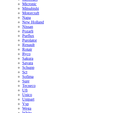
Micronic
Mitsubishi
Motorcraft
Napa
New Holland
Nissan
Pozarli
Purflux
Purolator
Renault
Rotair
Ryco
Sakura
Savara
Schupp
Sct
Sofima
Sure
Tecneco
Ufi
Unico
Unipart
Vsp
Wega
White