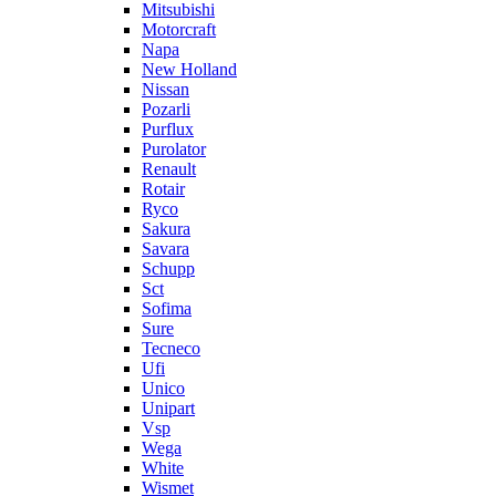
Mitsubishi
Motorcraft
Napa
New Holland
Nissan
Pozarli
Purflux
Purolator
Renault
Rotair
Ryco
Sakura
Savara
Schupp
Sct
Sofima
Sure
Tecneco
Ufi
Unico
Unipart
Vsp
Wega
White
Wismet