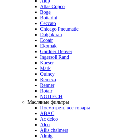
Alup
Atlas Copco
Boge
Bottarini
Ceccato
Chicago Pneumatic
Dalgakiran
Ecoair
Ekomak
Gardner Denver
Ingersoll Rand
Kaeser
Mark
Quincy
Remeza
Renner
Rotair
NOITECH
Масляные фильтры
Посмотреть все товары
ABAC
Ac delco
Alco
Allis chalmers
Almig