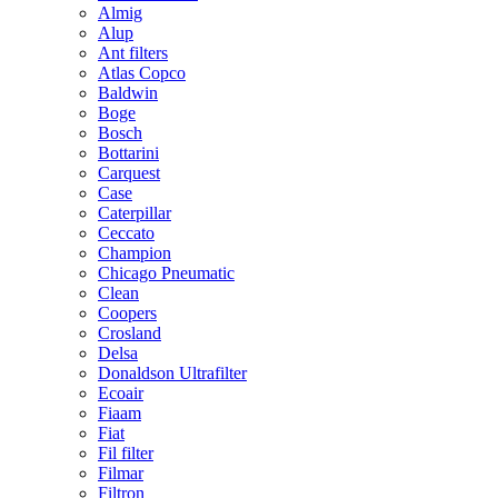
Almig
Alup
Ant filters
Atlas Copco
Baldwin
Boge
Bosch
Bottarini
Carquest
Case
Caterpillar
Ceccato
Champion
Chicago Pneumatic
Clean
Coopers
Crosland
Delsa
Donaldson Ultrafilter
Ecoair
Fiaam
Fiat
Fil filter
Filmar
Filtron