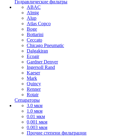
Гидравлические фильтры
ABAC
Almig
Alup
Atlas Copco
Boge
Bottarini
Ceccato
Chicago Pneumatic
Dalgakiran
Ecoair
Gardner Denver
Ingersoll Rand
Kaeser
Mark
Quincy
Renner
Rotair
Сепараторы
3.0 мкм
1.0 мкм
0.01 мкм
0,001 мкм
0.003 мкм
Прочие степени фильтрации