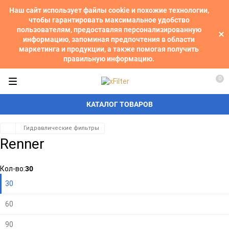
Наш сайт использует файлы cookie и похожие технологии,
чтобы гарантировать максимальное удобство
пользователям, предоставляя персонализированную
информацию, запоминая предпочтения в области
маркетинга и продукции, а также помогая получить
правильную информацию.
0
КАТАЛОГ ТОВАРОВ
Гидравлические фильтры
Renner
30
Кол-во:
30
60
90