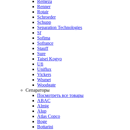
Remeza
Renner
Rotair
Schroeder
Schupp
Separation Technologies
Sf
Sofima
Sofrance
Stauff
Sure
Taisei Kogyo
Ufi
Uniflux
Vickers
Wismet
Woodgate
Сепараторы
Посмотреть все товары
ABAC
Almig
Alup
Atlas Copco
Boge
Bottarini