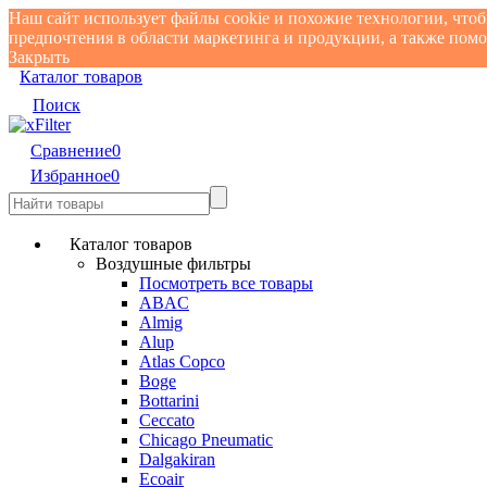
Наш сайт использует файлы cookie и похожие технологии, что
предпочтения в области маркетинга и продукции, а также по
Закрыть
Каталог товаров
Поиск
Сравнение
0
Избранное
0
Каталог товаров
Воздушные фильтры
Посмотреть все товары
ABAC
Almig
Alup
Atlas Copco
Boge
Bottarini
Ceccato
Chicago Pneumatic
Dalgakiran
Ecoair