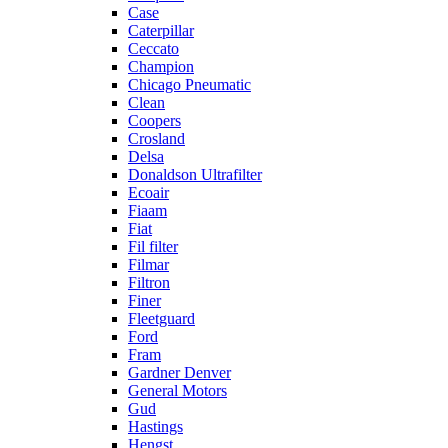
Case
Caterpillar
Ceccato
Champion
Chicago Pneumatic
Clean
Coopers
Crosland
Delsa
Donaldson Ultrafilter
Ecoair
Fiaam
Fiat
Fil filter
Filmar
Filtron
Finer
Fleetguard
Ford
Fram
Gardner Denver
General Motors
Gud
Hastings
Hengst