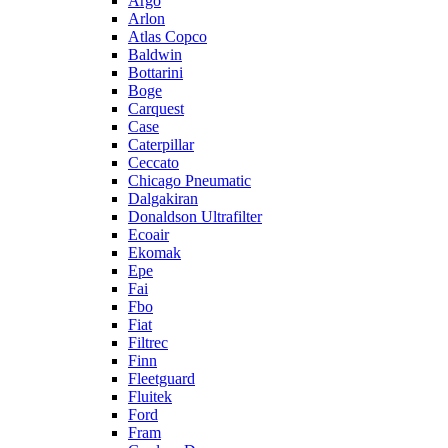
Argo
Arlon
Atlas Copco
Baldwin
Bottarini
Boge
Carquest
Case
Caterpillar
Ceccato
Chicago Pneumatic
Dalgakiran
Donaldson Ultrafilter
Ecoair
Ekomak
Epe
Fai
Fbo
Fiat
Filtrec
Finn
Fleetguard
Fluitek
Ford
Fram