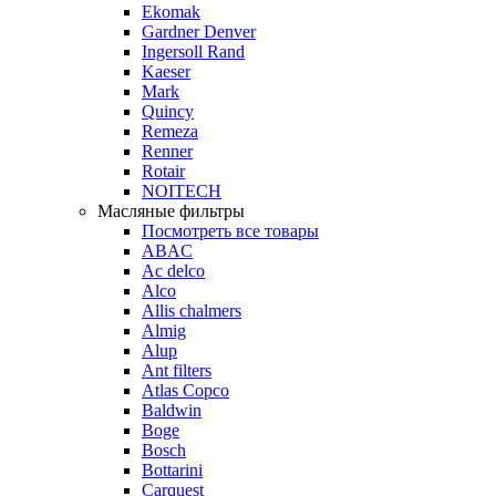
Ekomak
Gardner Denver
Ingersoll Rand
Kaeser
Mark
Quincy
Remeza
Renner
Rotair
NOITECH
Масляные фильтры
Посмотреть все товары
ABAC
Ac delco
Alco
Allis chalmers
Almig
Alup
Ant filters
Atlas Copco
Baldwin
Boge
Bosch
Bottarini
Carquest