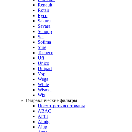
Renault
Rotair
Ryco
Sakura
Savara
Schupp
Sct
Sofima
Sure
Tecneco
Ufi
Unico
Unipart
Vsp
Wega
White
Wismet
Wix
Гидравлические фильтры
Посмотреть все товары
ABAC
Airfil
Almig
Alup