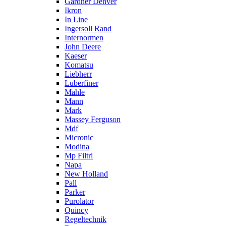
Gardner Denver
Ikron
In Line
Ingersoll Rand
Internormen
John Deere
Kaeser
Komatsu
Liebherr
Luberfiner
Mahle
Mann
Mark
Massey Ferguson
Mdf
Micronic
Modina
Mp Filtri
Napa
New Holland
Pall
Parker
Purolator
Quincy
Regeltechnik