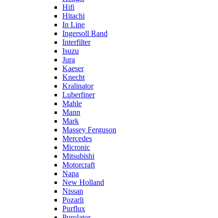
Hifi
Hitachi
In Line
Ingersoll Rand
Interfilter
Isuzu
Jura
Kaeser
Knecht
Kralinator
Luberfiner
Mahle
Mann
Mark
Massey Ferguson
Mercedes
Micronic
Mitsubishi
Motorcraft
Napa
New Holland
Nissan
Pozarli
Purflux
Purolator