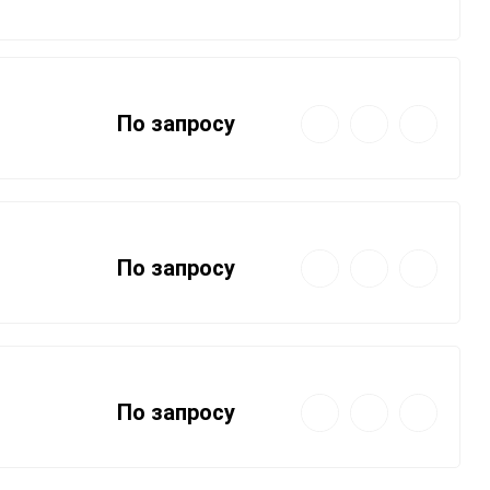
0,001 мкм
0.003 мкм
Быстрый
Добавить
Добавить
По запросу
просмотр
в
к
Прочие степени фильтрации
избранное
сравнению
Быстрый
Добавить
Добавить
По запросу
просмотр
в
к
избранное
сравнению
Быстрый
Добавить
Добавить
По запросу
просмотр
в
к
избранное
сравнению