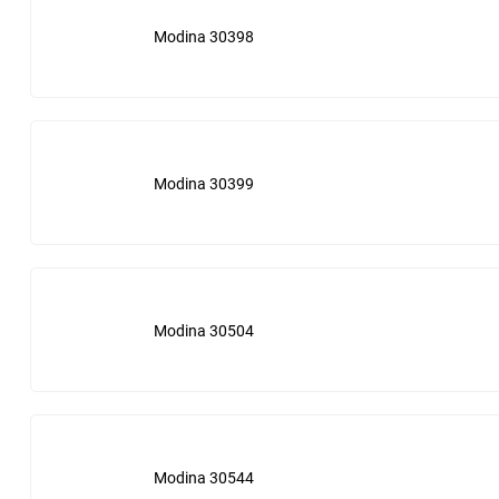
Hitachi
Modina 30398
In Line
Ingersoll Rand
Interfilter
Modina 30399
Isuzu
Jura
Modina 30504
Kaeser
Knecht
Kralinator
Modina 30544