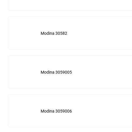
Luberfiner
Mahle
Mann
Modina 30582
Mark
Massey Ferguson
Modina 3059005
Mercedes
Micronic
Mitsubishi
Modina 3059006
Motorcraft
Napa