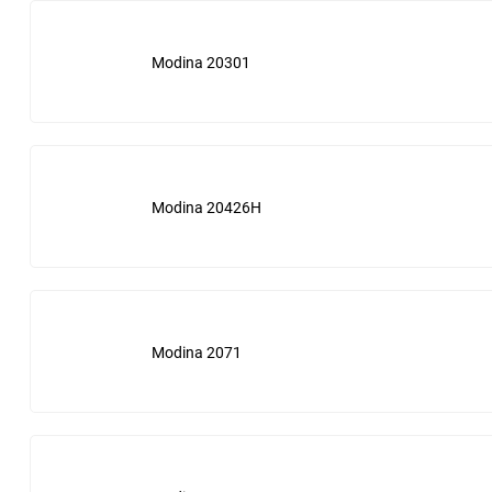
Ingersoll Rand
Carquest
Modina 20301
Kaeser
Case
Mark
Caterpillar
Quincy
Ceccato
Modina 20426H
Remeza
Champion
Renner
Chicago Pneumatic
Modina 2071
Rotair
Clean
NOITECH
Coopers
Crosland