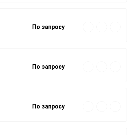
Быстрый
Добавить
Добавить
По запросу
просмотр
в
к
избранное
сравнению
Быстрый
Добавить
Добавить
По запросу
просмотр
в
к
избранное
сравнению
Быстрый
Добавить
Добавить
По запросу
просмотр
в
к
избранное
сравнению