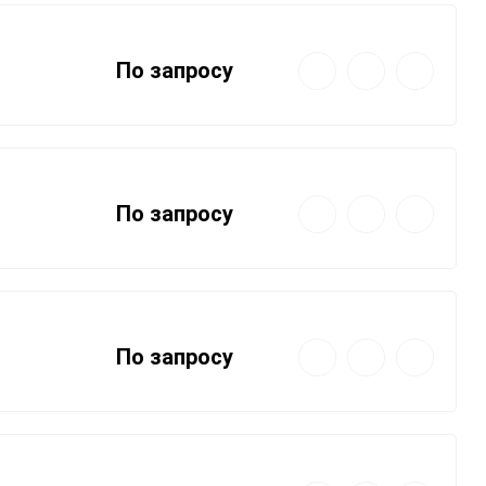
Быстрый
Добавить
Добавить
По запросу
просмотр
в
к
избранное
сравнению
Быстрый
Добавить
Добавить
По запросу
просмотр
в
к
избранное
сравнению
Быстрый
Добавить
Добавить
По запросу
просмотр
в
к
избранное
сравнению