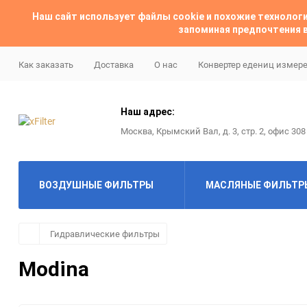
Наш сайт использует файлы cookie и похожие техноло
запоминая предпочтения в
Как заказать
Доставка
О нас
Конвертер едениц измер
Наш адрес:
Москва, Крымский Вал, д. 3, стр. 2, офис 308
ВОЗДУШНЫЕ ФИЛЬТРЫ
МАСЛЯНЫЕ ФИЛЬТР
ABAC
ABAC
Гидравлические фильтры
Modina
Almig
Ac delco
Alup
Alco