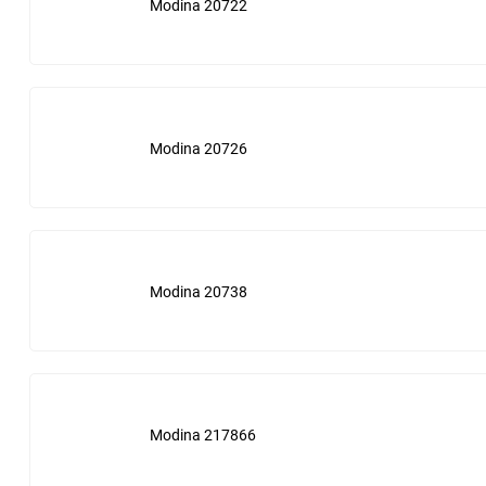
Modina 20722
Delsa
Donaldson Ultrafilter
Ecoair
Modina 20726
Fiaam
Fiat
Modina 20738
Fil filter
Filmar
Filtron
Modina 217866
Finer