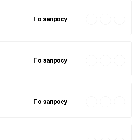
Быстрый
Добавить
Добавить
По запросу
просмотр
в
к
избранное
сравнению
Быстрый
Добавить
Добавить
По запросу
просмотр
в
к
избранное
сравнению
Быстрый
Добавить
Добавить
По запросу
просмотр
в
к
избранное
сравнению