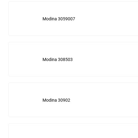
New Holland
Modina 3059007
Nissan
Pozarli
Modina 308503
Purflux
Purolator
Renault
Modina 30902
Rotair
Ryco
Sakura