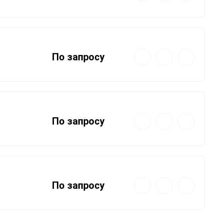
избранное
сравнению
Быстрый
Добавить
Добавить
По запросу
просмотр
в
к
избранное
сравнению
Быстрый
Добавить
Добавить
По запросу
просмотр
в
к
избранное
сравнению
Быстрый
Добавить
Добавить
По запросу
просмотр
в
к
избранное
сравнению