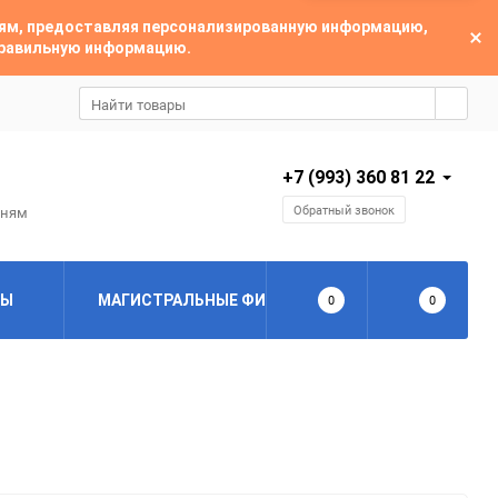
лям, предоставляя персонализированную информацию,
 правильную информацию.
+7 (993) 360 81 22
Обратный звонок
дням
РЫ
МАГИСТРАЛЬНЫЕ ФИЛЬТРЫ
0
ЦИКЛОННЫ
0
3.0 мкм
1.0 мкм
0.01 мкм