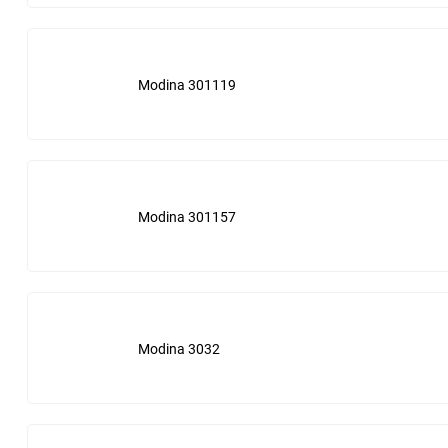
Fleetguard
Ford
Modina 301119
Fram
Gardner Denver
General Motors
Modina 301157
Gud
Hastings
Modina 3032
Hengst
Hifi