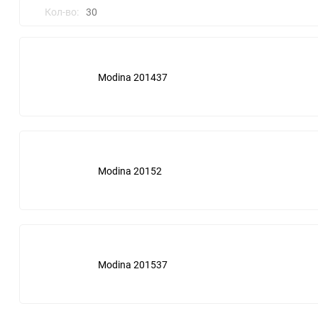
Кол-во:
30
Atlas Copco
Allis chalmers
30
Boge
Almig
Modina 201437
60
Bottarini
Alup
90
Ceccato
Ant filters
150
Chicago Pneumatic
Atlas Copco
Modina 20152
Dalgakiran
Baldwin
Ecoair
Boge
Modina 201537
Ekomak
Bosch
Gardner Denver
Bottarini