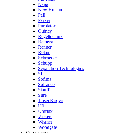
Napa
New Holland
Pall
Parker
Purolator
Quincy
Regeltechnik
Remeza
Renner
Rotair
Schroeder
Schupp
Separation Technologies
Sf
Sofima
Sofrance
Stauff
Sure
Taisei Kogyo
Ufi
Uniflux
Vickers
Wismet
Woodgate
Сепараторы