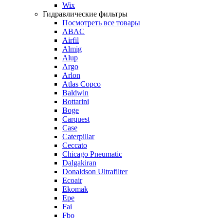
Wix
Гидравлические фильтры
Посмотреть все товары
ABAC
Airfil
Almig
Alup
Argo
Arlon
Atlas Copco
Baldwin
Bottarini
Boge
Carquest
Case
Caterpillar
Ceccato
Chicago Pneumatic
Dalgakiran
Donaldson Ultrafilter
Ecoair
Ekomak
Epe
Fai
Fbo