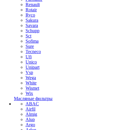
Renault
Rotair
Ryco
Sakura
Savara
Schupp
Sct
Sofima
Sure
Tecneco
Ufi
Unico
Unipart
Vsp
Wega
White
Wismet
Wix
Масляные фильтры
ABAC
Airfil
Almig
Alup
Argo
Arlon