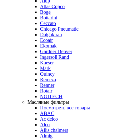
Alup
Atlas Copco
Boge
Bottarini
Ceccato
Chicago Pneumatic
Dalgakiran
Ecoair
Ekomak
Gardner Denver
Ingersoll Rand
Kaeser
Mark
Quincy
Remeza
Renner
Rotair
NOITECH
Масляные фильтры
Посмотреть все товары
ABAC
Ac delco
Alco
Allis chalmers
Almig