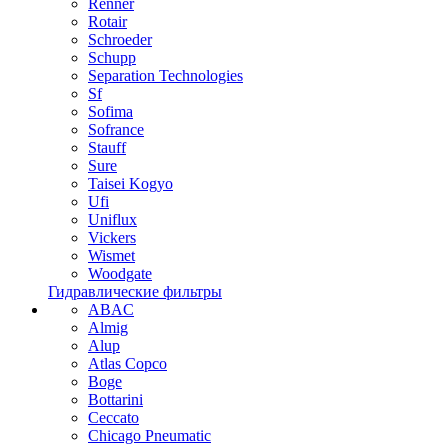
Renner
Rotair
Schroeder
Schupp
Separation Technologies
Sf
Sofima
Sofrance
Stauff
Sure
Taisei Kogyo
Ufi
Uniflux
Vickers
Wismet
Woodgate
Гидравлические фильтры
ABAC
Almig
Alup
Atlas Copco
Boge
Bottarini
Ceccato
Chicago Pneumatic