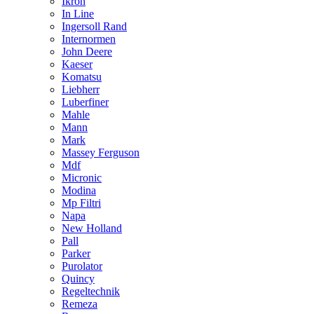
Ikron
In Line
Ingersoll Rand
Internormen
John Deere
Kaeser
Komatsu
Liebherr
Luberfiner
Mahle
Mann
Mark
Massey Ferguson
Mdf
Micronic
Modina
Mp Filtri
Napa
New Holland
Pall
Parker
Purolator
Quincy
Regeltechnik
Remeza