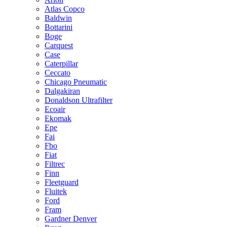
Atlas Copco
Baldwin
Bottarini
Boge
Carquest
Case
Caterpillar
Ceccato
Chicago Pneumatic
Dalgakiran
Donaldson Ultrafilter
Ecoair
Ekomak
Epe
Fai
Fbo
Fiat
Filtrec
Finn
Fleetguard
Fluitek
Ford
Fram
Gardner Denver