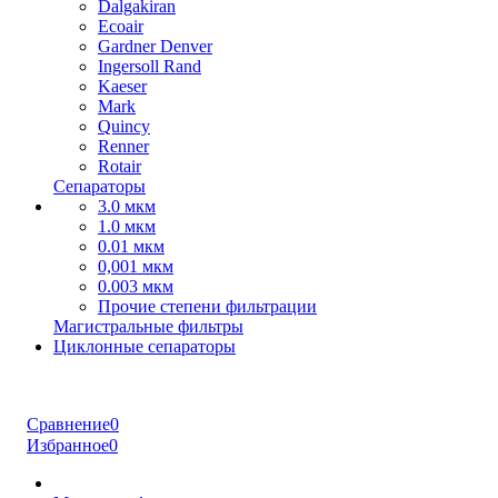
Dalgakiran
Ecoair
Gardner Denver
Ingersoll Rand
Kaeser
Mark
Quincy
Renner
Rotair
Сепараторы
3.0 мкм
1.0 мкм
0.01 мкм
0,001 мкм
0.003 мкм
Прочие степени фильтрации
Магистральные фильтры
Циклонные сепараторы
Сравнение
0
Избранное
0