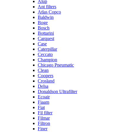
Alup
Ant filters
Atlas Copco
Baldwin
Boge
Bosch
Bottarini
Carquest
Case
Caterpillar
Ceccato
Champion
Chicago Pneumatic
Clean
Coopers
Crosland
Delsa
Donaldson Ultrafilter
Ecoair
Fiaam
Fiat
Fil filter
Filmar
Filtron
Finer