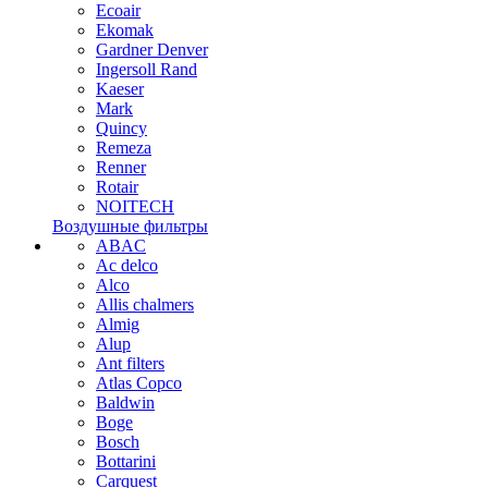
Ecoair
Ekomak
Gardner Denver
Ingersoll Rand
Kaeser
Mark
Quincy
Remeza
Renner
Rotair
NOITECH
Воздушные фильтры
ABAC
Ac delco
Alco
Allis chalmers
Almig
Alup
Ant filters
Atlas Copco
Baldwin
Boge
Bosch
Bottarini
Carquest