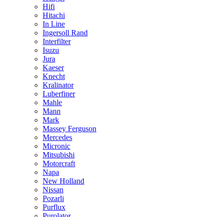
Hifi
Hitachi
In Line
Ingersoll Rand
Interfilter
Isuzu
Jura
Kaeser
Knecht
Kralinator
Luberfiner
Mahle
Mann
Mark
Massey Ferguson
Mercedes
Micronic
Mitsubishi
Motorcraft
Napa
New Holland
Nissan
Pozarli
Purflux
Purolator