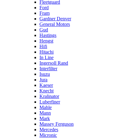
Fleetguard
Ford
Fram
Gardner Denver
General Motors
Gud
Hastings
Hengst
Hifi
Hitachi
In Line
Ingersoll Rand
Interfilter
Isuzu
Jura
Kaeser
Knecht
Kralinator
Luberfiner
Mahle
Mann
Mark
Massey Ferguson
Mercedes
Micronic