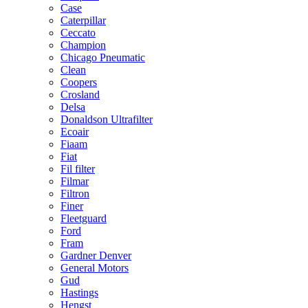
Case
Caterpillar
Ceccato
Champion
Chicago Pneumatic
Clean
Coopers
Crosland
Delsa
Donaldson Ultrafilter
Ecoair
Fiaam
Fiat
Fil filter
Filmar
Filtron
Finer
Fleetguard
Ford
Fram
Gardner Denver
General Motors
Gud
Hastings
Hengst