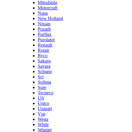
Mitsubishi
Motorcraft
Napa
New Holland
Nissan
Pozarli
Purflux
Purolator
Renault
Rotair
Ryco
Sakura
Savara
Schupp
Sct
Sofima
Sure
Tecneco
Ufi
Unico
Unipart
Vsp
Wega
White
Wismet