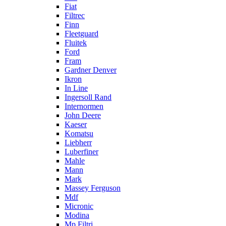
Fiat
Filtrec
Finn
Fleetguard
Fluitek
Ford
Fram
Gardner Denver
Ikron
In Line
Ingersoll Rand
Internormen
John Deere
Kaeser
Komatsu
Liebherr
Luberfiner
Mahle
Mann
Mark
Massey Ferguson
Mdf
Micronic
Modina
Mp Filtri