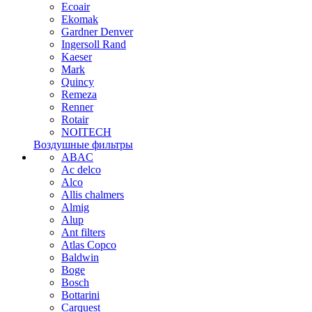
Ecoair
Ekomak
Gardner Denver
Ingersoll Rand
Kaeser
Mark
Quincy
Remeza
Renner
Rotair
NOITECH
Воздушные фильтры
ABAC
Ac delco
Alco
Allis chalmers
Almig
Alup
Ant filters
Atlas Copco
Baldwin
Boge
Bosch
Bottarini
Carquest