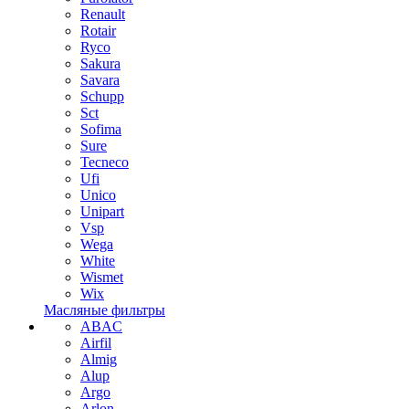
Renault
Rotair
Ryco
Sakura
Savara
Schupp
Sct
Sofima
Sure
Tecneco
Ufi
Unico
Unipart
Vsp
Wega
White
Wismet
Wix
Масляные фильтры
ABAC
Airfil
Almig
Alup
Argo
Arlon