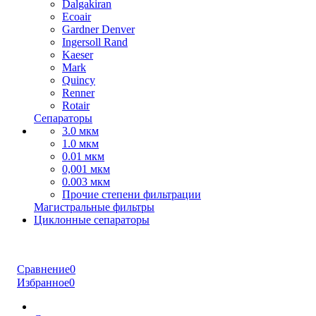
Dalgakiran
Ecoair
Gardner Denver
Ingersoll Rand
Kaeser
Mark
Quincy
Renner
Rotair
Сепараторы
3.0 мкм
1.0 мкм
0.01 мкм
0,001 мкм
0.003 мкм
Прочие степени фильтрации
Магистральные фильтры
Циклонные сепараторы
Сравнение
0
Избранное
0