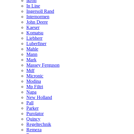
Ikron
In Line
Ingersoll Rand
Internormen
John Deere
Kaeser
Komatsu
Liebherr
Luberfiner
Mahle
Mann
Mark
Massey Ferguson
Mdf
Micronic
Modina
Mp Filtri
Napa
New Holland
Pall
Parker
Purolator
Quincy
Regeltechnik
Remeza