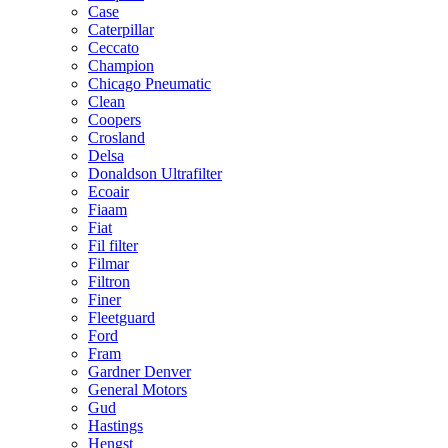
Case
Caterpillar
Ceccato
Champion
Chicago Pneumatic
Clean
Coopers
Crosland
Delsa
Donaldson Ultrafilter
Ecoair
Fiaam
Fiat
Fil filter
Filmar
Filtron
Finer
Fleetguard
Ford
Fram
Gardner Denver
General Motors
Gud
Hastings
Hengst