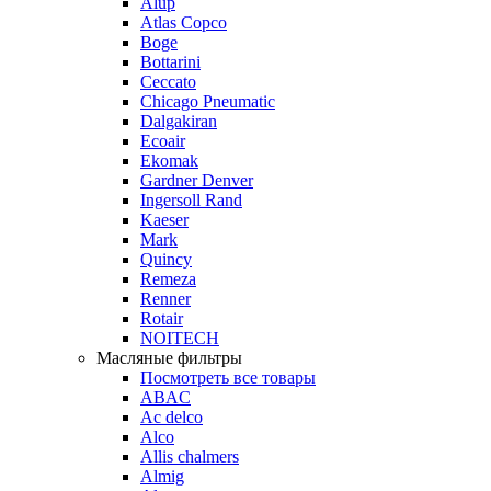
Alup
Atlas Copco
Boge
Bottarini
Ceccato
Chicago Pneumatic
Dalgakiran
Ecoair
Ekomak
Gardner Denver
Ingersoll Rand
Kaeser
Mark
Quincy
Remeza
Renner
Rotair
NOITECH
Масляные фильтры
Посмотреть все товары
ABAC
Ac delco
Alco
Allis chalmers
Almig