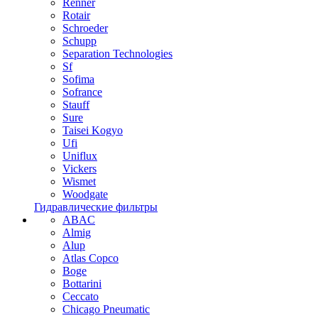
Renner
Rotair
Schroeder
Schupp
Separation Technologies
Sf
Sofima
Sofrance
Stauff
Sure
Taisei Kogyo
Ufi
Uniflux
Vickers
Wismet
Woodgate
Гидравлические фильтры
ABAC
Almig
Alup
Atlas Copco
Boge
Bottarini
Ceccato
Chicago Pneumatic