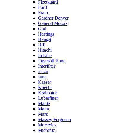
Fleetguard
Ford
Fram
Gardner Denver
General Motors
Gud
Hastings
Hengst
Hifi
Hitachi
In Line
Ingersoll Rand
Interfilter
Isuzu
Jura
Kaeser
Knecht
Kralinator
Luberfiner
Mahle
Mann
Mark
Massey Ferguson
Mercedes
Micronic