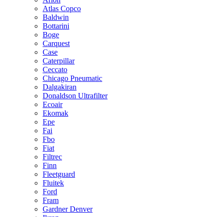
Atlas Copco
Baldwin
Bottarini
Boge
Carquest
Case
Caterpillar
Ceccato
Chicago Pneumatic
Dalgakiran
Donaldson Ultrafilter
Ecoair
Ekomak
Epe
Fai
Fbo
Fiat
Filtrec
Finn
Fleetguard
Fluitek
Ford
Fram
Gardner Denver