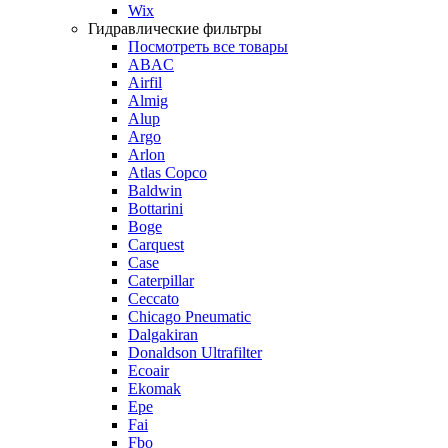
Wix
Гидравлические фильтры
Посмотреть все товары
ABAC
Airfil
Almig
Alup
Argo
Arlon
Atlas Copco
Baldwin
Bottarini
Boge
Carquest
Case
Caterpillar
Ceccato
Chicago Pneumatic
Dalgakiran
Donaldson Ultrafilter
Ecoair
Ekomak
Epe
Fai
Fbo