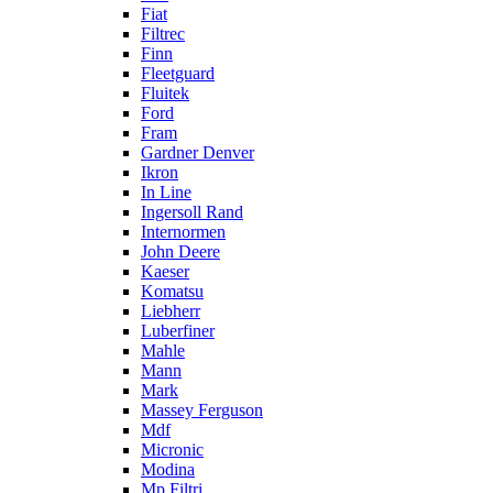
Fiat
Filtrec
Finn
Fleetguard
Fluitek
Ford
Fram
Gardner Denver
Ikron
In Line
Ingersoll Rand
Internormen
John Deere
Kaeser
Komatsu
Liebherr
Luberfiner
Mahle
Mann
Mark
Massey Ferguson
Mdf
Micronic
Modina
Mp Filtri