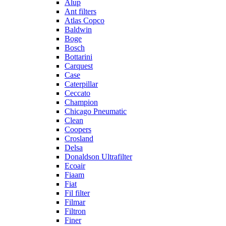
Alup
Ant filters
Atlas Copco
Baldwin
Boge
Bosch
Bottarini
Carquest
Case
Caterpillar
Ceccato
Champion
Chicago Pneumatic
Clean
Coopers
Crosland
Delsa
Donaldson Ultrafilter
Ecoair
Fiaam
Fiat
Fil filter
Filmar
Filtron
Finer