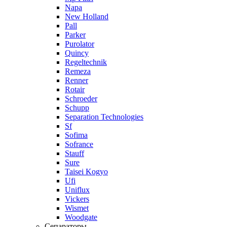
Napa
New Holland
Pall
Parker
Purolator
Quincy
Regeltechnik
Remeza
Renner
Rotair
Schroeder
Schupp
Separation Technologies
Sf
Sofima
Sofrance
Stauff
Sure
Taisei Kogyo
Ufi
Uniflux
Vickers
Wismet
Woodgate
Сепараторы