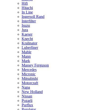
Hifi
Hitachi
In Line
Ingersoll Rand
Interfilter
Isuzu
Jura
Kaeser
Knecht
Kralinator
Luberfiner
Mahle
Mann
Mark
Massey Ferguson
Mercedes
Micronic
Mitsubishi
Motorcraft
Napa
New Holland
Nissan
Pozarli
Purflux
Purolator