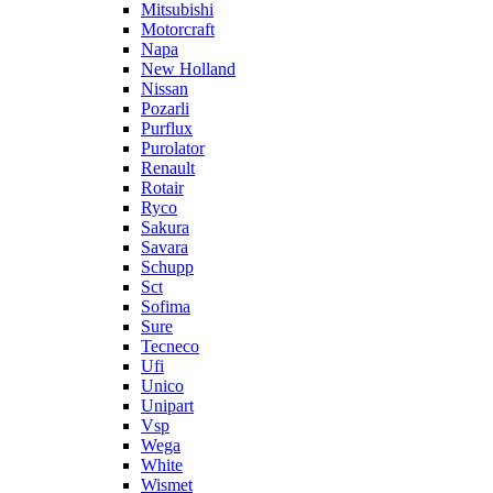
Mitsubishi
Motorcraft
Napa
New Holland
Nissan
Pozarli
Purflux
Purolator
Renault
Rotair
Ryco
Sakura
Savara
Schupp
Sct
Sofima
Sure
Tecneco
Ufi
Unico
Unipart
Vsp
Wega
White
Wismet