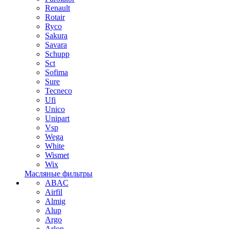
Renault
Rotair
Ryco
Sakura
Savara
Schupp
Sct
Sofima
Sure
Tecneco
Ufi
Unico
Unipart
Vsp
Wega
White
Wismet
Wix
Масляные фильтры
ABAC
Airfil
Almig
Alup
Argo
Arlon