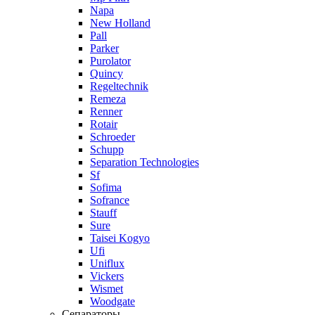
Napa
New Holland
Pall
Parker
Purolator
Quincy
Regeltechnik
Remeza
Renner
Rotair
Schroeder
Schupp
Separation Technologies
Sf
Sofima
Sofrance
Stauff
Sure
Taisei Kogyo
Ufi
Uniflux
Vickers
Wismet
Woodgate
Сепараторы