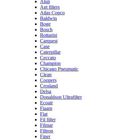
Alup
Ant filters
Atlas Copco
Baldwin
Boge
Bosch
Bottarini
Carquest
Case
Caterpillar
Ceccato
Champion
Chicago Pneumatic
Clean
Coopers
Crosland
Delsa
Donaldson Ultrafilter
Ecoair
Fiaam
Fiat
Fil filter
Filmar
Filtron
Finer