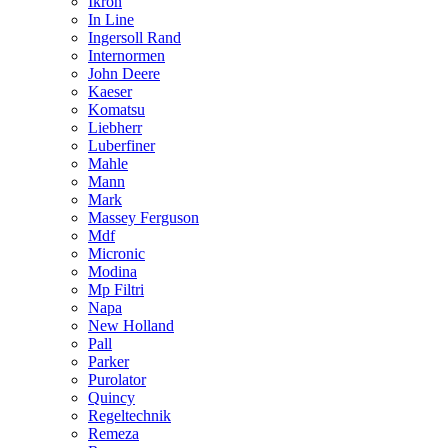
Ikron
In Line
Ingersoll Rand
Internormen
John Deere
Kaeser
Komatsu
Liebherr
Luberfiner
Mahle
Mann
Mark
Massey Ferguson
Mdf
Micronic
Modina
Mp Filtri
Napa
New Holland
Pall
Parker
Purolator
Quincy
Regeltechnik
Remeza