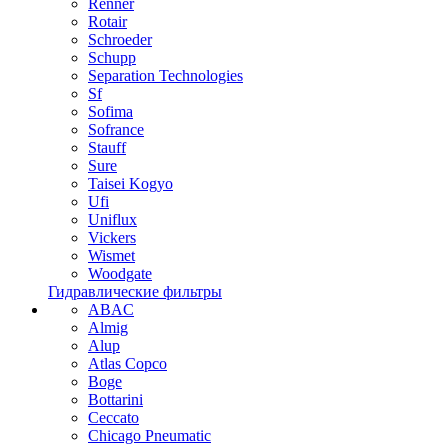
Renner
Rotair
Schroeder
Schupp
Separation Technologies
Sf
Sofima
Sofrance
Stauff
Sure
Taisei Kogyo
Ufi
Uniflux
Vickers
Wismet
Woodgate
Гидравлические фильтры
ABAC
Almig
Alup
Atlas Copco
Boge
Bottarini
Ceccato
Chicago Pneumatic