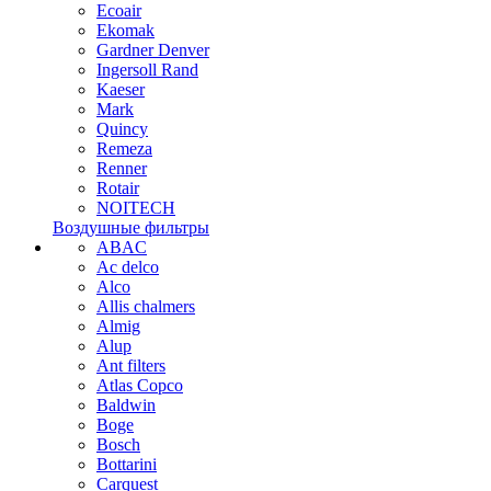
Ecoair
Ekomak
Gardner Denver
Ingersoll Rand
Kaeser
Mark
Quincy
Remeza
Renner
Rotair
NOITECH
Воздушные фильтры
ABAC
Ac delco
Alco
Allis chalmers
Almig
Alup
Ant filters
Atlas Copco
Baldwin
Boge
Bosch
Bottarini
Carquest