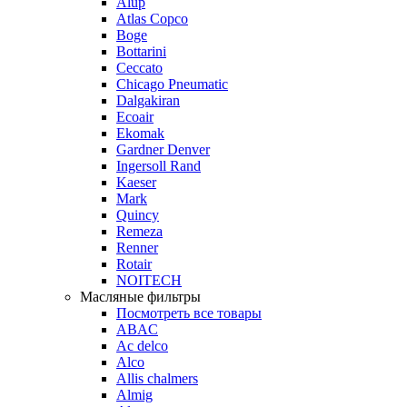
Alup
Atlas Copco
Boge
Bottarini
Ceccato
Chicago Pneumatic
Dalgakiran
Ecoair
Ekomak
Gardner Denver
Ingersoll Rand
Kaeser
Mark
Quincy
Remeza
Renner
Rotair
NOITECH
Масляные фильтры
Посмотреть все товары
ABAC
Ac delco
Alco
Allis chalmers
Almig