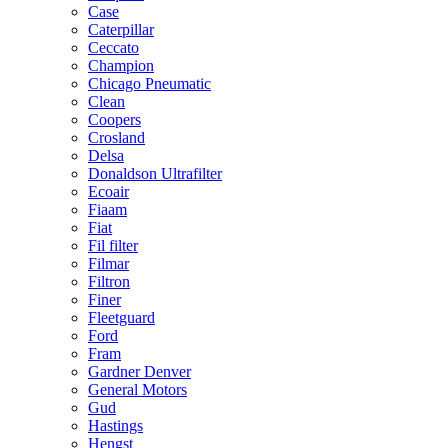
Case
Caterpillar
Ceccato
Champion
Chicago Pneumatic
Clean
Coopers
Crosland
Delsa
Donaldson Ultrafilter
Ecoair
Fiaam
Fiat
Fil filter
Filmar
Filtron
Finer
Fleetguard
Ford
Fram
Gardner Denver
General Motors
Gud
Hastings
Hengst