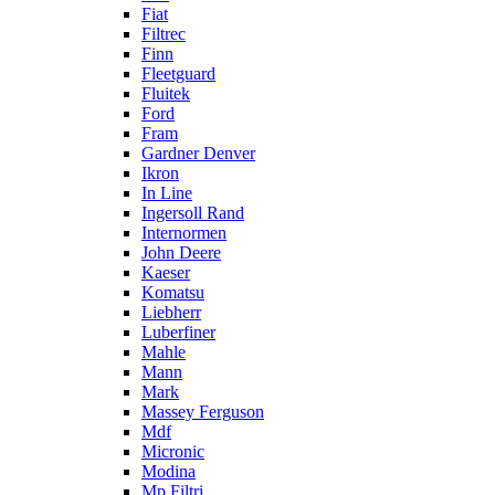
Fiat
Filtrec
Finn
Fleetguard
Fluitek
Ford
Fram
Gardner Denver
Ikron
In Line
Ingersoll Rand
Internormen
John Deere
Kaeser
Komatsu
Liebherr
Luberfiner
Mahle
Mann
Mark
Massey Ferguson
Mdf
Micronic
Modina
Mp Filtri