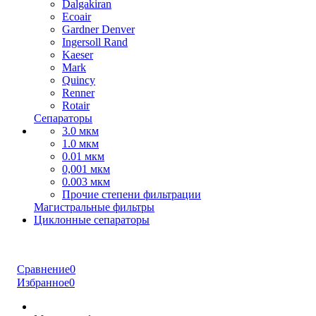
Dalgakiran
Ecoair
Gardner Denver
Ingersoll Rand
Kaeser
Mark
Quincy
Renner
Rotair
Сепараторы
3.0 мкм
1.0 мкм
0.01 мкм
0,001 мкм
0.003 мкм
Прочие степени фильтрации
Магистральные фильтры
Циклонные сепараторы
Сравнение
0
Избранное
0