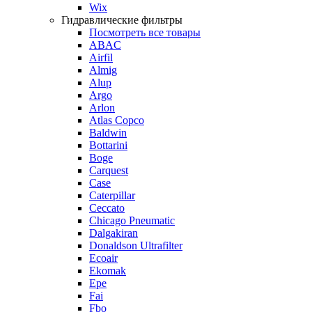
Wix
Гидравлические фильтры
Посмотреть все товары
ABAC
Airfil
Almig
Alup
Argo
Arlon
Atlas Copco
Baldwin
Bottarini
Boge
Carquest
Case
Caterpillar
Ceccato
Chicago Pneumatic
Dalgakiran
Donaldson Ultrafilter
Ecoair
Ekomak
Epe
Fai
Fbo