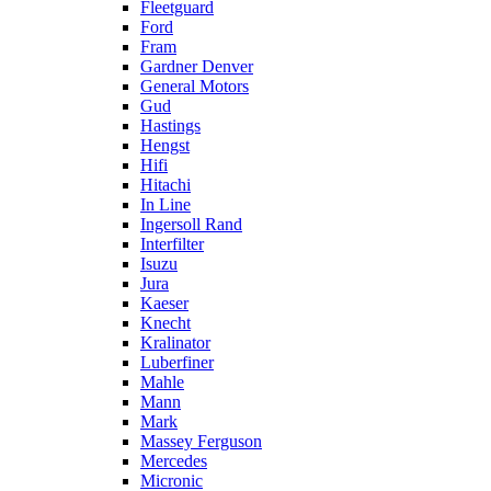
Fleetguard
Ford
Fram
Gardner Denver
General Motors
Gud
Hastings
Hengst
Hifi
Hitachi
In Line
Ingersoll Rand
Interfilter
Isuzu
Jura
Kaeser
Knecht
Kralinator
Luberfiner
Mahle
Mann
Mark
Massey Ferguson
Mercedes
Micronic