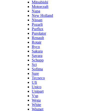
Mitsubishi
Motorcraft
Napa
New Holland
Nissan
Pozarli
Purflux
Purolator
Renault
Rotair
Ryco
Sakura
Savara
Schupp
Sct
Sofima
Sure
Tecneco
Ufi
Unico
Unipart
Vsp
Wega
White
Wismet