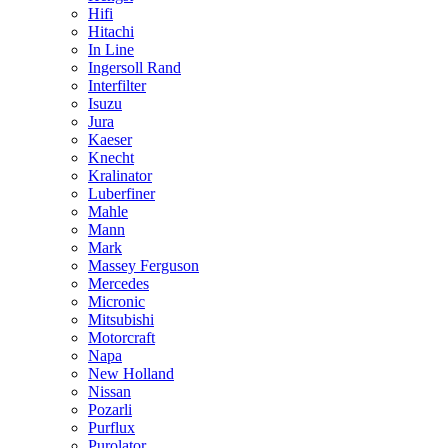
Hifi
Hitachi
In Line
Ingersoll Rand
Interfilter
Isuzu
Jura
Kaeser
Knecht
Kralinator
Luberfiner
Mahle
Mann
Mark
Massey Ferguson
Mercedes
Micronic
Mitsubishi
Motorcraft
Napa
New Holland
Nissan
Pozarli
Purflux
Purolator