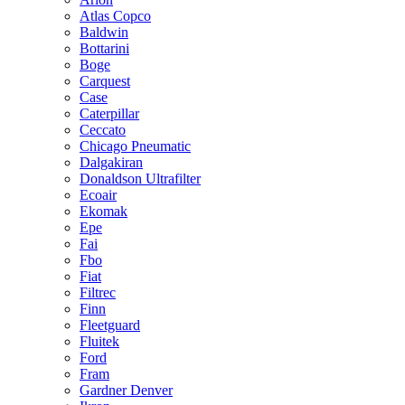
Atlas Copco
Baldwin
Bottarini
Boge
Carquest
Case
Caterpillar
Ceccato
Chicago Pneumatic
Dalgakiran
Donaldson Ultrafilter
Ecoair
Ekomak
Epe
Fai
Fbo
Fiat
Filtrec
Finn
Fleetguard
Fluitek
Ford
Fram
Gardner Denver