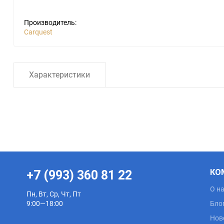
Ingersoll Rand
Carquest
Производитель:
Carquest
Kaeser
Case
Mark
Caterpillar
Характеристики
Quincy
Ceccato
Remeza
Champion
Renner
Chicago Pneumatic
Rotair
Clean
КО
+7 (993) 360 81 22
NOITECH
Coopers
О н
Пн, Вт, Ср, Чт, Пт
9:00—18:00
Бло
Crosland
Нов