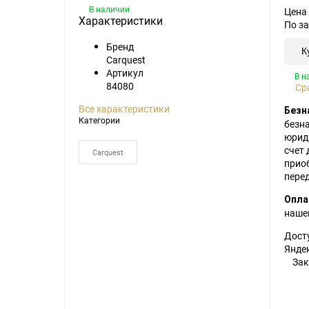
В наличии
Цена
Характеристики
По з
Alup
Atlas Copco
Бренд
К
Carquest
Argo
Boge
Артикул
В н
84080
Ср
Arlon
Bottarini
Все характеристики
Безн
Категории
безн
Atlas Copco
Ceccato
юрид
счет
Carquest
Baldwin
Chicago Pneumatic
прио
пере
Bottarini
Dalgakiran
Опла
наше
Boge
Ecoair
Дост
Яндек
Зак
Carquest
Gardner Denver
Case
Ingersoll Rand