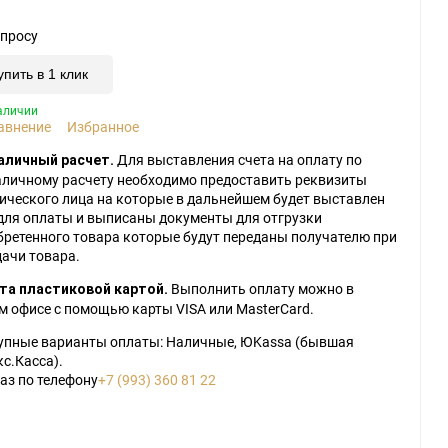
апросу
0,001 мкм
упить в 1 клик
0.003 мкм
аличии
авнение
Избранное
Прочие степени фильтрации
Для выставления счета на оплату по
аличный расчет.
аличному расчету необходимо предоставить реквизиты
ического лица на которые в дальнейшем будет выставлен
 для оплаты и выписаны документы для отгрузки
бретенного товара которые будут переданы получателю при
дачи товара.
Выполнить оплату можно в
та пластиковой картой.
м офисе с помощью карты VISA или MasterCard.
упные варианты оплаты: Наличные, ЮKassa (бывшая
с.Касса).
аз по телефону
+7 (993) 360 81 22