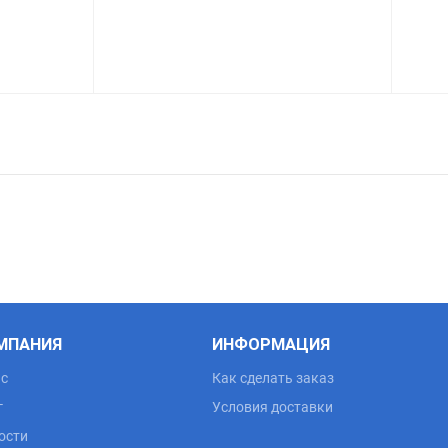
Caterpillar
Kaeser
Ceccato
Mark
Chicago Pneumatic
Quincy
Dalgakiran
Renner
Donaldson Ultrafilter
Rotair
Ecoair
Ekomak
МПАНИЯ
ИНФОРМАЦИЯ
Epe
ас
Как сделать заказ
г
Условия доставки
Fai
ости