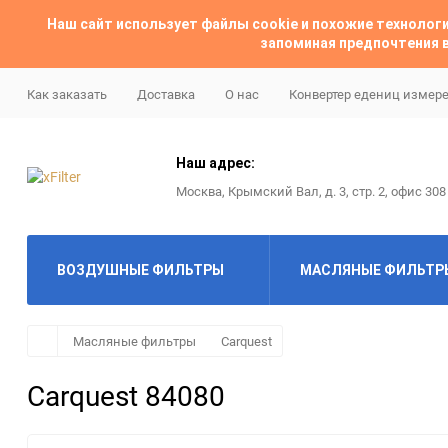
Наш сайт использует файлы cookie и похожие техноло
запоминая предпочтения в
Как заказать
Доставка
О нас
Конвертер едениц измер
Наш адрес:
Москва, Крымский Вал, д. 3, стр. 2, офис 308
ВОЗДУШНЫЕ ФИЛЬТРЫ
МАСЛЯНЫЕ ФИЛЬТР
ABAC
ABAC
Масляные фильтры
Carquest
Carquest 84080
Almig
Ac delco
Alup
Alco