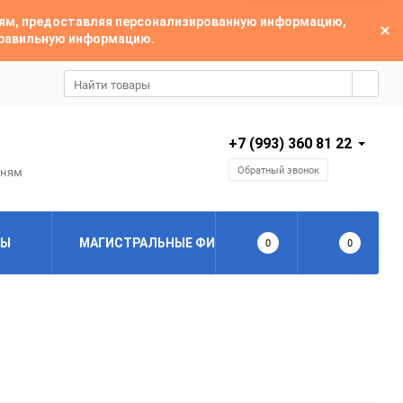
лям, предоставляя персонализированную информацию,
 правильную информацию.
+7 (993) 360 81 22
Обратный звонок
дням
РЫ
МАГИСТРАЛЬНЫЕ ФИЛЬТРЫ
0
ЦИКЛОННЫ
0
3.0 мкм
1.0 мкм
0.01 мкм