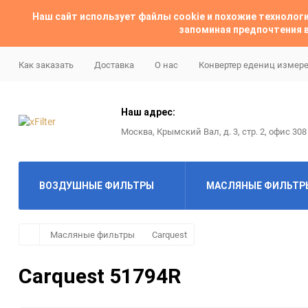
Наш сайт использует файлы cookie и похожие техноло
запоминая предпочтения в
Как заказать
Доставка
О нас
Конвертер едениц измер
Наш адрес:
Москва, Крымский Вал, д. 3, стр. 2, офис 308
ВОЗДУШНЫЕ ФИЛЬТРЫ
МАСЛЯНЫЕ ФИЛЬТР
ABAC
ABAC
Масляные фильтры
Carquest
Almig
Ac delco
Carquest 51794R
Alup
Alco