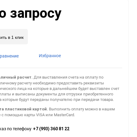
о запросу
0,001 мкм
0.003 мкм
ить в 1 клик
Прочие степени фильтрации
Избранное
равнение
Для выставления счета на оплату по
аличный расчет.
личному расчету необходимо предоставить реквизиты
ческого лица на которые в дальнейшем будет выставлен счет
платы и выписаны документы для отгрузки приобретенного
а которые будут переданы получателю при передачи товара.
Выполнить оплату можно в нашем
та пластиковой картой.
 с помощью карты VISA или MasterCard.
каз по телефону
+7 (993) 360 81 22