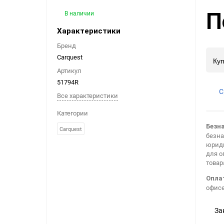
П
В наличии
Alup
Atlas Copco
Характеристики
Argo
Boge
Бренд
Carquest
Куп
Arlon
Bottarini
Артикул
51794R
С
Atlas Copco
Ceccato
Все характеристики
Категории
Baldwin
Chicago Pneumatic
Безн
Carquest
безна
Bottarini
Dalgakiran
юриди
для о
товар
Boge
Ecoair
Опла
офисе
Carquest
Gardner Denver
За
Case
Ingersoll Rand