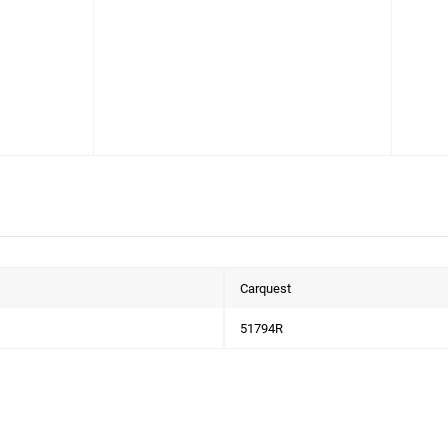
Caterpillar
Kaeser
Ceccato
Mark
Chicago Pneumatic
Quincy
Dalgakiran
Renner
Donaldson Ultrafilter
Rotair
Ecoair
Carquest
Ekomak
51794R
Epe
Fai