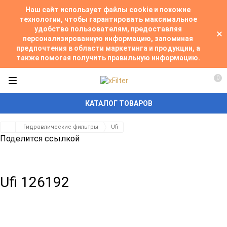
Наш сайт использует файлы cookie и похожие
технологии, чтобы гарантировать максимальное
удобство пользователям, предоставляя
персонализированную информацию, запоминая
предпочтения в области маркетинга и продукции, а
также помогая получить правильную информацию.
0
КАТАЛОГ ТОВАРОВ
Гидравлические фильтры
Ufi
Поделится ссылкой
Ufi 126192
Добавить
Добавить