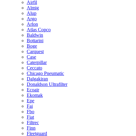
Airfil
Almig
Alup
Argo
Arlon
Atlas Copco
Baldwin
Bottarini
Boge
Carquest
Case
Caterpillar
Ceccato
Chicago Pneumatic
Dalgakiran
Donaldson Ultrafilter
Ecoair
Ekomak
Epe
Fai
Fbo
Fiat
Filtrec
Finn
Fleetguard