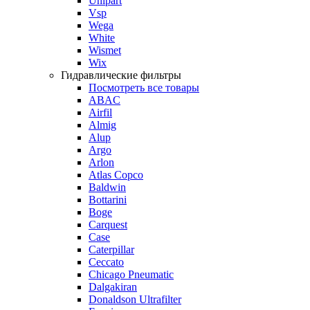
Unipart
Vsp
Wega
White
Wismet
Wix
Гидравлические фильтры
Посмотреть все товары
ABAC
Airfil
Almig
Alup
Argo
Arlon
Atlas Copco
Baldwin
Bottarini
Boge
Carquest
Case
Caterpillar
Ceccato
Chicago Pneumatic
Dalgakiran
Donaldson Ultrafilter