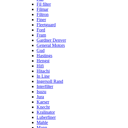
Fil filter
Filmar
Filtron
Finer
Fleetguard
Ford
Fram
Gardner Denver
General Motors
Gud
Hastings
Hengst
Hifi
Hitachi
In Line
Ingersoll Rand
Interfilter
Isuzu
Jura
Kaeser
Knecht
Kralinator
Luberfiner
Mahle
Mann