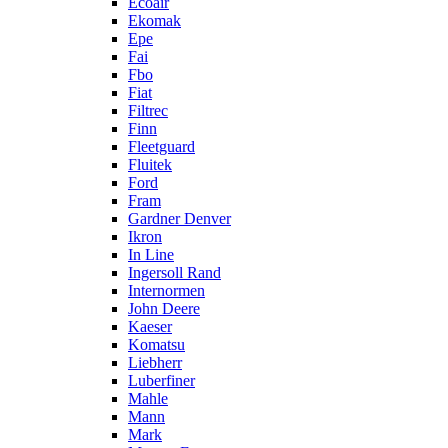
Ecoair
Ekomak
Epe
Fai
Fbo
Fiat
Filtrec
Finn
Fleetguard
Fluitek
Ford
Fram
Gardner Denver
Ikron
In Line
Ingersoll Rand
Internormen
John Deere
Kaeser
Komatsu
Liebherr
Luberfiner
Mahle
Mann
Mark