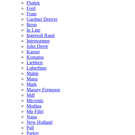
Fluitek
Ford
Fram
Gardner Denver
Ikron
In Line
Ingersoll Rand
Internormen
John Deere
Kaeser
Komatsu
Liebherr
Luberfiner
Mahle
Mann
Mark
Massey Ferguson
Mdf
Micronic
Modina
Mp Filtri
Napa
New Holland
Pall
Parker