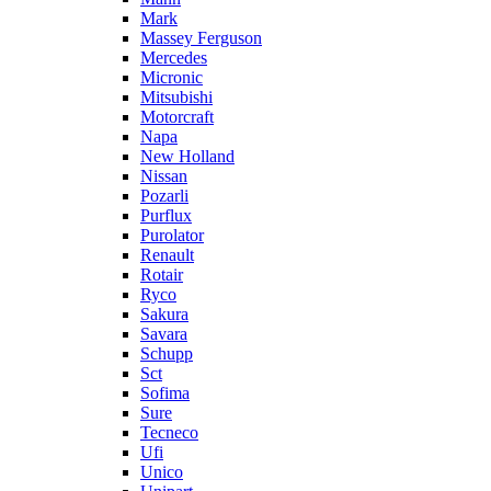
Mark
Massey Ferguson
Mercedes
Micronic
Mitsubishi
Motorcraft
Napa
New Holland
Nissan
Pozarli
Purflux
Purolator
Renault
Rotair
Ryco
Sakura
Savara
Schupp
Sct
Sofima
Sure
Tecneco
Ufi
Unico