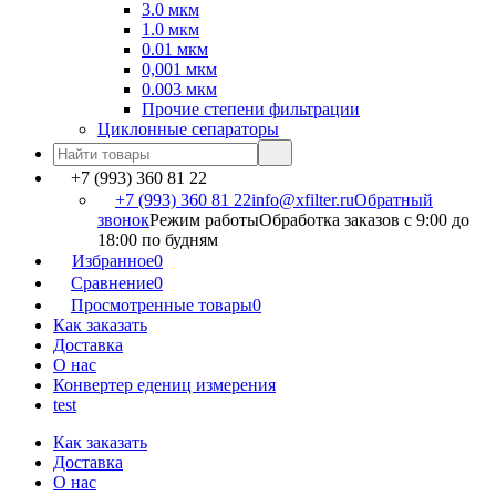
3.0 мкм
1.0 мкм
0.01 мкм
0,001 мкм
0.003 мкм
Прочие степени фильтрации
Циклонные сепараторы
+7 (993) 360 81 22
+7 (993) 360 81 22
info@xfilter.ru
Обратный
звонок
Режим работы
Обработка заказов с 9:00 до
18:00 по будням
Избранное
0
Сравнение
0
Просмотренные товары
0
Как заказать
Доставка
О нас
Конвертер едениц измерения
test
Как заказать
Доставка
О нас