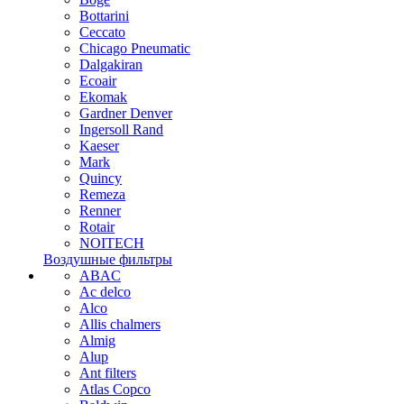
Bottarini
Ceccato
Chicago Pneumatic
Dalgakiran
Ecoair
Ekomak
Gardner Denver
Ingersoll Rand
Kaeser
Mark
Quincy
Remeza
Renner
Rotair
NOITECH
Воздушные фильтры
ABAC
Ac delco
Alco
Allis chalmers
Almig
Alup
Ant filters
Atlas Copco