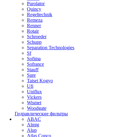
Purolator
Quincy
Regeltechnik
Remeza
Renner
Rotair
Schroeder
Schupp
Separation Technologies
Sf
Sofima
Sofrance
Stauff
Sure
Taisei Kogyo
Ufi
Uniflux
Vickers
Wismet
Woodgate
Гидравлические фильтры
ABAC
Almig
Alup
Atlas Copco