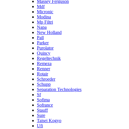
Massey Ferguson
Mdf
Micronic
Modina
Mp Filtri
Napa
New Holland
Pall
Parker
Purolator
Quincy
Regeltechnik
Remeza
Renner
Rotair
Schroeder
Schupp
Separation Technologies
Sf
Sofima
Sofrance
Stauff
Sure
Taisei Kogyo
Ufi