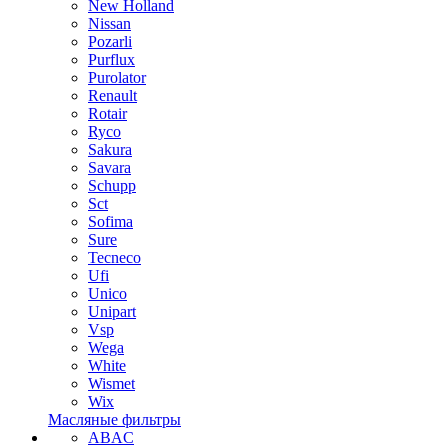
New Holland
Nissan
Pozarli
Purflux
Purolator
Renault
Rotair
Ryco
Sakura
Savara
Schupp
Sct
Sofima
Sure
Tecneco
Ufi
Unico
Unipart
Vsp
Wega
White
Wismet
Wix
Масляные фильтры
ABAC