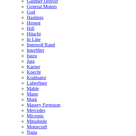
Gardner Denver
General Motors
Gud
Hastings
Hengst
Hifi
Hitachi
In Line
Ingersoll Rand
Interfilter
Isuzu
Jura
Kaeser
Knecht
Kralinator
Luberfiner
Mahle
Mann
Mark
Massey Ferguson
Mercedes
Micronic
Mitsubishi
Motorcraft
Napa