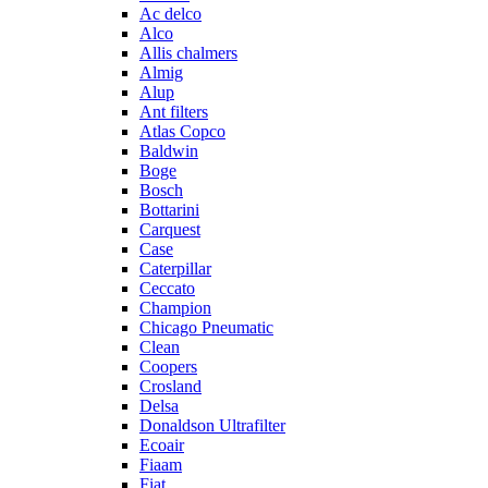
Ac delco
Alco
Allis chalmers
Almig
Alup
Ant filters
Atlas Copco
Baldwin
Boge
Bosch
Bottarini
Carquest
Case
Caterpillar
Ceccato
Champion
Chicago Pneumatic
Clean
Coopers
Crosland
Delsa
Donaldson Ultrafilter
Ecoair
Fiaam
Fiat