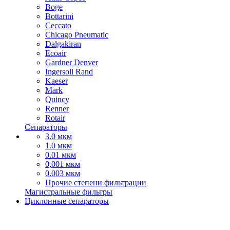
Boge
Bottarini
Ceccato
Chicago Pneumatic
Dalgakiran
Ecoair
Gardner Denver
Ingersoll Rand
Kaeser
Mark
Quincy
Renner
Rotair
Сепараторы
3.0 мкм
1.0 мкм
0.01 мкм
0,001 мкм
0.003 мкм
Прочие степени фильтрации
Магистральные фильтры
Циклонные сепараторы