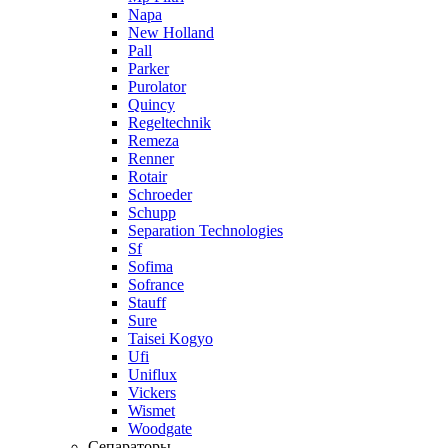
Napa
New Holland
Pall
Parker
Purolator
Quincy
Regeltechnik
Remeza
Renner
Rotair
Schroeder
Schupp
Separation Technologies
Sf
Sofima
Sofrance
Stauff
Sure
Taisei Kogyo
Ufi
Uniflux
Vickers
Wismet
Woodgate
Сепараторы