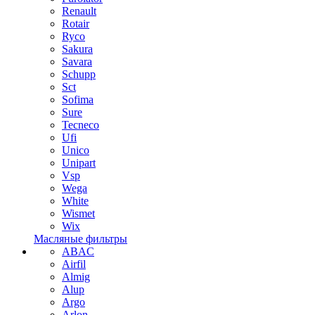
Renault
Rotair
Ryco
Sakura
Savara
Schupp
Sct
Sofima
Sure
Tecneco
Ufi
Unico
Unipart
Vsp
Wega
White
Wismet
Wix
Масляные фильтры
ABAC
Airfil
Almig
Alup
Argo
Arlon