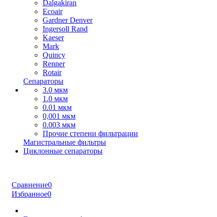
Dalgakiran
Ecoair
Gardner Denver
Ingersoll Rand
Kaeser
Mark
Quincy
Renner
Rotair
Сепараторы
3.0 мкм
1.0 мкм
0.01 мкм
0,001 мкм
0.003 мкм
Прочие степени фильтрации
Магистральные фильтры
Циклонные сепараторы
Сравнение
0
Избранное
0