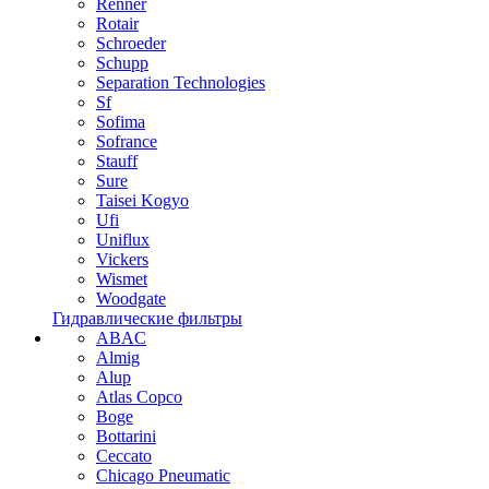
Renner
Rotair
Schroeder
Schupp
Separation Technologies
Sf
Sofima
Sofrance
Stauff
Sure
Taisei Kogyo
Ufi
Uniflux
Vickers
Wismet
Woodgate
Гидравлические фильтры
ABAC
Almig
Alup
Atlas Copco
Boge
Bottarini
Ceccato
Chicago Pneumatic