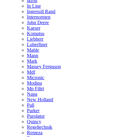
Ikron
In Line
Ingersoll Rand
Internormen
John Deere
Kaeser
Komatsu
Liebherr
Luberfiner
Mahle
Mann
Mark
Massey Ferguson
Mdf
Micronic
Modina
Mp Filtri
Napa
New Holland
Pall
Parker
Purolator
Quincy
Regeltechnik
Remeza