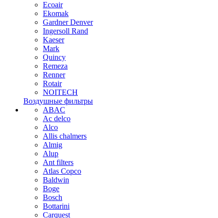
Ecoair
Ekomak
Gardner Denver
Ingersoll Rand
Kaeser
Mark
Quincy
Remeza
Renner
Rotair
NOITECH
Воздушные фильтры
ABAC
Ac delco
Alco
Allis chalmers
Almig
Alup
Ant filters
Atlas Copco
Baldwin
Boge
Bosch
Bottarini
Carquest