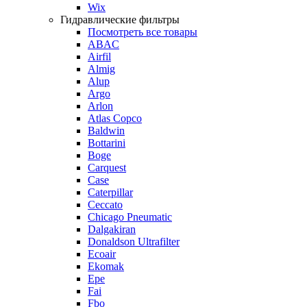
Wix
Гидравлические фильтры
Посмотреть все товары
ABAC
Airfil
Almig
Alup
Argo
Arlon
Atlas Copco
Baldwin
Bottarini
Boge
Carquest
Case
Caterpillar
Ceccato
Chicago Pneumatic
Dalgakiran
Donaldson Ultrafilter
Ecoair
Ekomak
Epe
Fai
Fbo