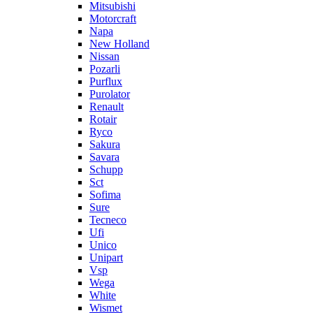
Mitsubishi
Motorcraft
Napa
New Holland
Nissan
Pozarli
Purflux
Purolator
Renault
Rotair
Ryco
Sakura
Savara
Schupp
Sct
Sofima
Sure
Tecneco
Ufi
Unico
Unipart
Vsp
Wega
White
Wismet