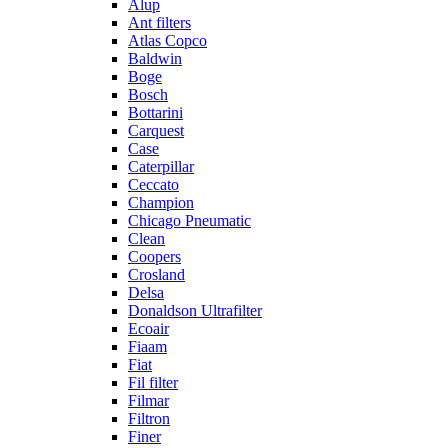
Alup
Ant filters
Atlas Copco
Baldwin
Boge
Bosch
Bottarini
Carquest
Case
Caterpillar
Ceccato
Champion
Chicago Pneumatic
Clean
Coopers
Crosland
Delsa
Donaldson Ultrafilter
Ecoair
Fiaam
Fiat
Fil filter
Filmar
Filtron
Finer