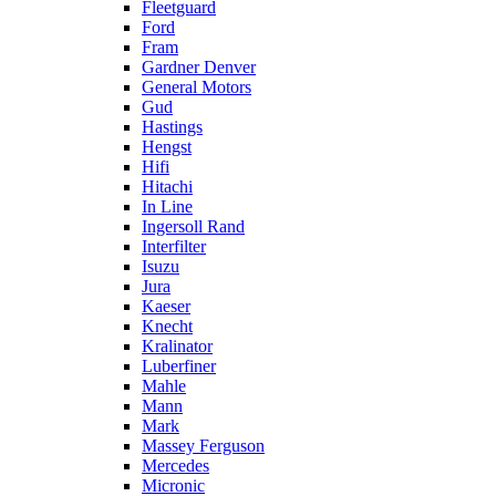
Fleetguard
Ford
Fram
Gardner Denver
General Motors
Gud
Hastings
Hengst
Hifi
Hitachi
In Line
Ingersoll Rand
Interfilter
Isuzu
Jura
Kaeser
Knecht
Kralinator
Luberfiner
Mahle
Mann
Mark
Massey Ferguson
Mercedes
Micronic