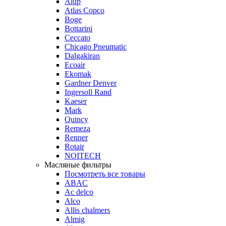
Alup
Atlas Copco
Boge
Bottarini
Ceccato
Chicago Pneumatic
Dalgakiran
Ecoair
Ekomak
Gardner Denver
Ingersoll Rand
Kaeser
Mark
Quincy
Remeza
Renner
Rotair
NOITECH
Масляные фильтры
Посмотреть все товары
ABAC
Ac delco
Alco
Allis chalmers
Almig