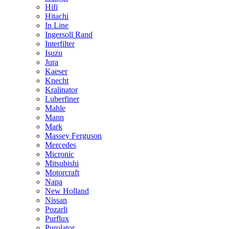
Hifi
Hitachi
In Line
Ingersoll Rand
Interfilter
Isuzu
Jura
Kaeser
Knecht
Kralinator
Luberfiner
Mahle
Mann
Mark
Massey Ferguson
Mercedes
Micronic
Mitsubishi
Motorcraft
Napa
New Holland
Nissan
Pozarli
Purflux
Purolator