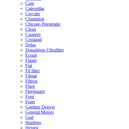
Case
Caterpillar
Ceccato
Champion
Chicago Pneumatic
Clean
Coopers
Crosland
Delsa
Donaldson Ultrafilter
Ecoair
Fiaam
Fiat
Fil filter
Filmar
Filtron
Finer
Fleetguard
Ford
Fram
Gardner Denver
General Motors
Gud
Hastings
Hengst