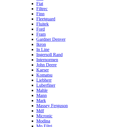
Fiat
Filtrec
Finn
Fleetguard
Fluitek
Ford
Fram
Gardner Denver
Ikron
In Line
Ingersoll Rand
Internormen
John Deere
Kaeser
Komatsu
Liebherr
Luberfiner
Mahle
Mann
Mark
Massey Ferguson
Mdf
Micronic
Modina
Mp Filtri