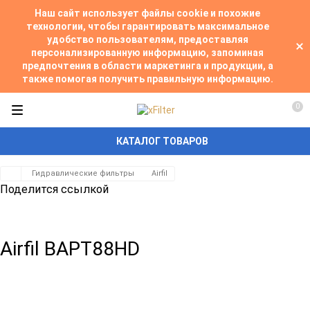
Наш сайт использует файлы cookie и похожие
технологии, чтобы гарантировать максимальное
удобство пользователям, предоставляя
персонализированную информацию, запоминая
предпочтения в области маркетинга и продукции, а
также помогая получить правильную информацию.
0
КАТАЛОГ ТОВАРОВ
Гидравлические фильтры
Airfil
Поделится ссылкой
Airfil BAPT88HD
Добавить
Добавить